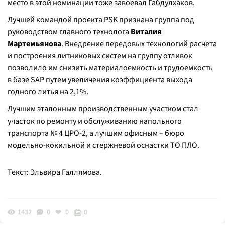
место в этой номинации тоже завоевал Габдулхаков.
Лучшей командой проекта PSK признана группа под
руководством главного технолога
Виталия
Мартемьянова
. Внедрение передовых технологий расчета
и построения литниковых систем на группу отливок
позволило им снизить материалоемкость и трудоемкость
в базе SAP путем увеличения коэффициента выхода
годного литья на 2,1%.
Лучшим эталонным производственным участком стал
участок по ремонту и обслуживанию напольного
транспорта № 4 ЦРО-2, а лучшим офисным – бюро
модельно-кокильной и стержневой оснастки ТО ПЛО.
Текст: Эльвира Галлямова.
1432
0
0
0