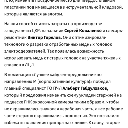
ПЛО, изменить посадочное место для твердосплавной
пластинки под имеющиеся в инструментальной кладовой,
которые являются аналогом.
Нашли способ снизить затраты на производстве
заводчане из ЦКР: начальник
Сергей Коваленко
и слесарь-
ремонтник
Виктор Горелов.
Они оптимизировали
технологию разрезки отработанных медных головок
электродержателей. Так появилась возможность
использовать медь от старых головок на участке тяжелых
сплавов в ЛЦ-1.
В номинации «Лучшее кайдзен-предложение по
направлению М (корпоративная культура)» победил
главный специалист ТО ПЧЛ
Альберт Габдулхаков,
который предложил изменить схему укладки стержней на
подвеске ГНК окрасочной камеры таким образом, чтобы
не окрашивалась знаковая нерабочая часть, а все рабочие
части стержня окрашивались полностью. Это позволило
избежать появления пригара на отливке. К слову, второе