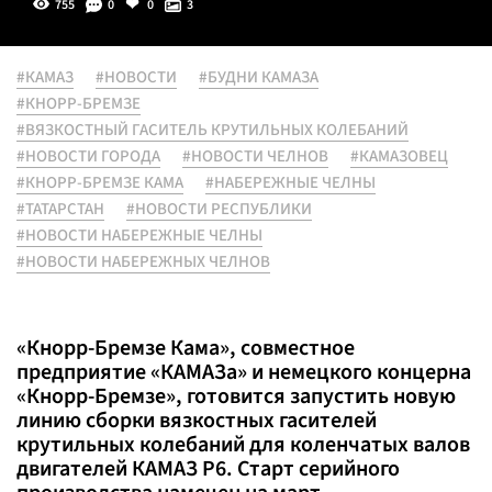
755
0
0
3
#КАМАЗ
#НОВОСТИ
#БУДНИ КАМАЗА
#КНОРР-БРЕМЗЕ
#ВЯЗКОСТНЫЙ ГАСИТЕЛЬ КРУТИЛЬНЫХ КОЛЕБАНИЙ
#НОВОСТИ ГОРОДА
#НОВОСТИ ЧЕЛНОВ
#КАМАЗОВЕЦ
#КНОРР-БРЕМЗЕ КАМА
#НАБЕРЕЖНЫЕ ЧЕЛНЫ
#ТАТАРСТАН
#НОВОСТИ РЕСПУБЛИКИ
#НОВОСТИ НАБЕРЕЖНЫЕ ЧЕЛНЫ
#НОВОСТИ НАБЕРЕЖНЫХ ЧЕЛНОВ
«Кнорр-Бремзе Кама», совместное
предприятие «КАМАЗа» и немецкого концерна
«Кнорр-Бремзе», готовится запустить новую
линию сборки вязкостных гасителей
крутильных колебаний для коленчатых валов
двигателей КАМАЗ Р6. Старт серийного