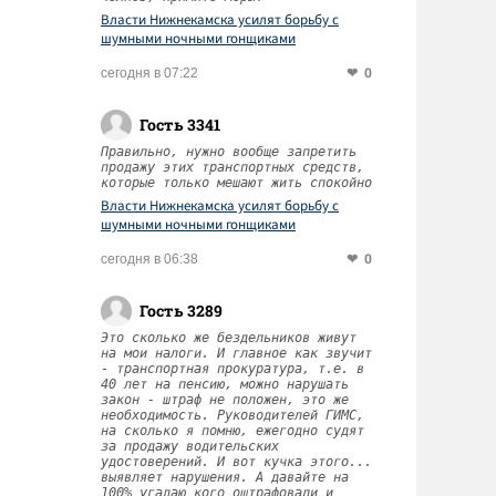
Власти Нижнекамска усилят борьбу с
шумными ночными гонщиками
0
сегодня в 07:22
Гость 3341
Правильно, нужно вообще запретить
продажу этих транспортных средств,
которые только мешают жить спокойно
Власти Нижнекамска усилят борьбу с
шумными ночными гонщиками
0
сегодня в 06:38
Гость 3289
Это сколько же бездельников живут
на мои налоги. И главное как звучит
- транспортная прокуратура, т.е. в
40 лет на пенсию, можно нарушать
закон - штраф не положен, это же
необходимость. Руководителей ГИМС,
на сколько я помню, ежегодно судят
за продажу водительских
удостоверений. И вот кучка этого...
выявляет нарушения. А давайте на
100% угадаю кого оштрафовали и