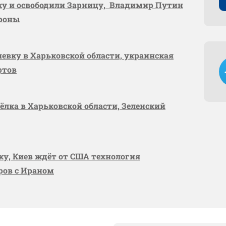
вку и освободили Зарницу, Владимир Путин
ороны
шевку в Харьковской области, украинская
ртов
сёлка в Харьковской области, Зеленский
вку, Киев ждёт от США технология
оров с Ираном