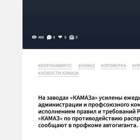
488
0
0
5
#КОРОНАВИРУС
#КАМАЗ
#ПРОВЕРКА
#П
#НОВОСТИ КАМАЗА
На заводах «КАМАЗа» усилены ежед
администрации и профсоюзного ком
исполнением правил и требований 
«КАМАЗ» по противодействию распр
сообщают в профкоме автогиганта.