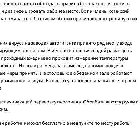
особенно важно соблюдать правила безопасности– носить
 и дезинфицировать рабочее место. Вот и члены комиссий
напоминают работникам об этих правилах и контролируют их
я вируса на заводах автогиганта принято ряд мер: у входа
ирующим раствором. В местах скопления людей размещены
 проходных ежедневно проходит измерение температуры
плакаты. На полу размещена разметка, напоминающая о
е меры приняты и в столовых: в обеденном зале работают
раживания воздуха. На кассах установлены защитные экраны,
а.
еспечивающий перевозку персонала. Обрабатываются ручки и
жим.
й работник может бесплатно в медпункте по месту работы