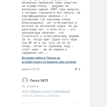
незаконно перевезли плав.средство
на штрафстоянку - дедушек на
весельных нырках 1985 года выпуска,
у которых спасжилеты без печати, не
сертифицирована веревка с 2
поплавками (по научному конец
Александрова), нет огнетушителя и
аптечки на весельной лодке. Ах да,
ракетницы нет, а если есть - это
прокуратура заявляет, что
относиться к огнестрельному оружию.
За то, когда идет судно кого надо
под 80 км в час чуть ли не по
пляжу, потом по судовому ходу -
ответ один - мы не видели и
нарушения нет...
Во время рейда в Челнах на
штрафстоянку отправили семь катеров
0
вчера в 20:38
Гость 3475
Ну уважили
2ГИС добавил на карту юбилейный
логотип Челнов и «КАМАЗа»
0
вчера в 16:39