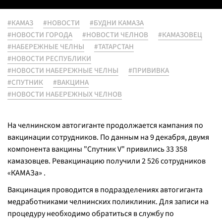
#КАМАЗ
#НОВОСТИ
#БУДНИ КАМАЗА
#НОВОСТИ ГОРОДА
#НОВОСТИ ЧЕЛНОВ
#КАМАЗОВЕЦ
#НАБЕРЕЖНЫЕ ЧЕЛНЫ
#ТАТАРСТАН
#НОВОСТИ РЕСПУБЛИКИ
#НОВОСТИ НАБЕРЕЖНЫЕ ЧЕЛНЫ
#ПРИВИВКА
#СПУТНИК
#ВАКЦИНА
#НОВОСТИ НАБЕРЕЖНЫХ ЧЕЛНОВ
На челнинском автогиганте продолжается кампания по
вакцинации сотрудников. По данным на 9 декабря, двумя
компонента вакцины "Спутник V" привились 33 358
камазовцев. Ревакцинацию получили 2 526 сотрудников
«КАМАЗа» .
Вакцинация проводится в подразделениях автогиганта
медработниками челнинских поликлиник. Для записи на
процедуру необходимо обратиться в службу по