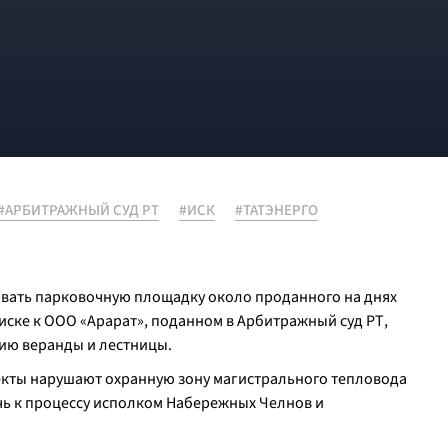
#АРБИТРАЖНЫЙ СУД РТ
#ИСК
#ТАТЭНЕРГО
ровать парковочную площадку около проданного на днях
 иске к ООО «Арарат», поданном в Арбитражный суд РТ,
нию веранды и лестницы.
екты нарушают охранную зону магистрального тепловода
чь к процессу исполком Набережных Челнов и