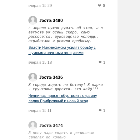
0
вчера в 15:29
Гость 3480
в апреле нужно думать об этом, а в
августе уж осень скоро. само
рассосётся. руководство молодцы.
отработали и решили проблему.
Власти Нижнекамска усилят борьбу с
шумными ночными гонщиками
1
вчера в 15:18
Гость 3436
В городе ходите по бетону! В парке
- грунтовые дорожки- это кайф!!!
Челнинцы просят обустроить окраину
парка Прибрежный и новый вход
1
вчера в 15:11
Гость 3474
В лесу надо ходить в резиновых
сапогах по колено