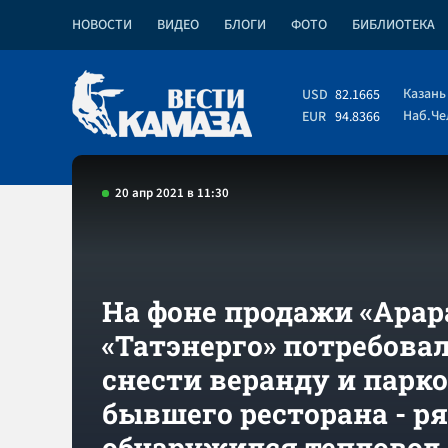
НОВОСТИ
ВИДЕО
БЛОГИ
ФОТО
БИБЛИОТЕКА
Казань
USD
82.1665
Наб.Ч
EUR
94.8366
20 апр 2021 в 11:30
На фоне продажи «Арар
«Татэнерго» потребова
снести веранду и парк
бывшего ресторана - р
обнаружился тепловод