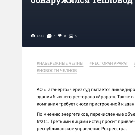
1321
7
0
5
#НАБЕРЕЖНЫЕ ЧЕЛНЫ
#РЕСТОРАН АРАРАТ
#НОВОСТИ ЧЕЛНОВ
АО «Татэнерго» через суд пытается ликвиди
здания бывшего ресторана «Арарат». Также в
компания требует сноса пристроенной к зда
По мнению энергетиков, перечисленные объ
№211. Третьими лицами истец просит привле
республиканское управление Росреестра.