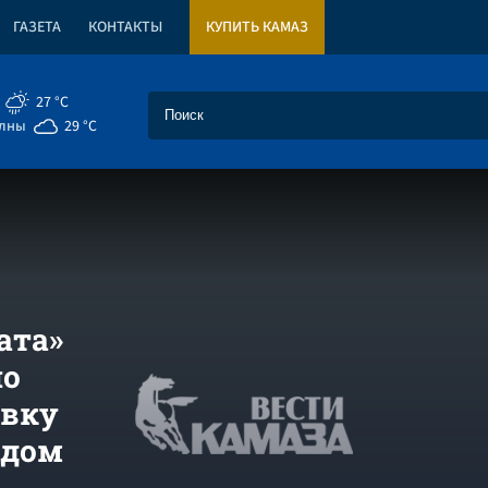
ГАЗЕТА
КОНТАКТЫ
КУПИТЬ КАМАЗ
27 °C
елны
29 °C
ата»
ло
овку
ядом