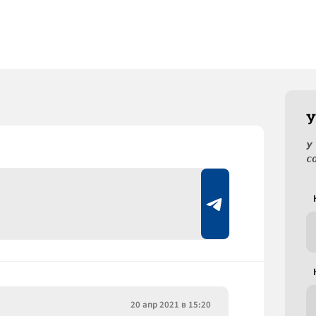
У
У
с
20 апр 2021 в 15:20