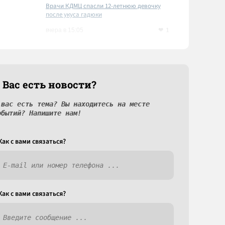
Врачи КДМЦ спасли 12-летнюю девочку
после укуса гадюки
1
вчера в 15:05
 Вас есть новости?
 вас есть тема? Вы находитесь на месте
обытий? Напишите нам!
Как c вами связаться?
Как c вами связаться?