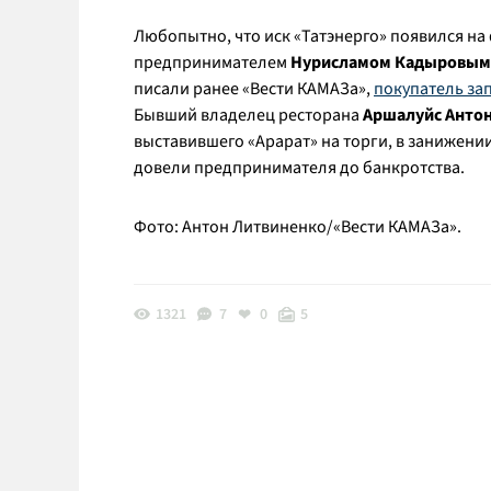
Любопытно, что иск «Татэнерго» появился на
предпринимателем
Нурисламом Кадыровым
писали ранее «Вести КАМАЗа»,
покупатель зап
Бывший владелец ресторана
Аршалуйс Анто
выставившего «Арарат» на торги, в занижени
довели предпринимателя до банкротства.
Фото: Антон Литвиненко/«Вести КАМАЗа».
1321
7
0
5