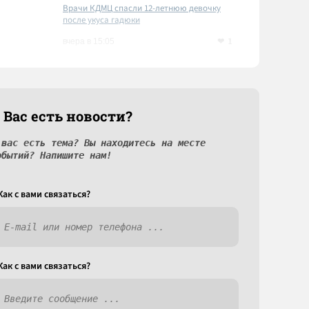
Врачи КДМЦ спасли 12-летнюю девочку
после укуса гадюки
1
вчера в 15:05
 Вас есть новости?
 вас есть тема? Вы находитесь на месте
обытий? Напишите нам!
Как c вами связаться?
Как c вами связаться?