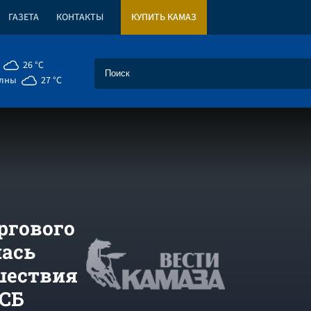
ГАЗЕТА
КОНТАКТЫ
КУПИТЬ КАМАЗ
26 °C
елны
27 °C
ргового
лась
сшествия
ФСБ