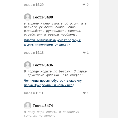
0
вчера в 15:29
Гость 3480
в апреле нужно думать об этом, а в
августе уж осень скоро. само
рассосётся. руководство молодцы.
отработали и решили проблему.
Власти Нижнекамска усилят борьбу с
шумными ночными гонщиками
1
вчера в 15:18
Гость 3436
В городе ходите по бетону! В парке
- грунтовые дорожки- это кайф!!!
Челнинцы просят обустроить окраину
парка Прибрежный и новый вход
1
вчера в 15:11
Гость 3474
В лесу надо ходить в резиновых
сапогах по колено