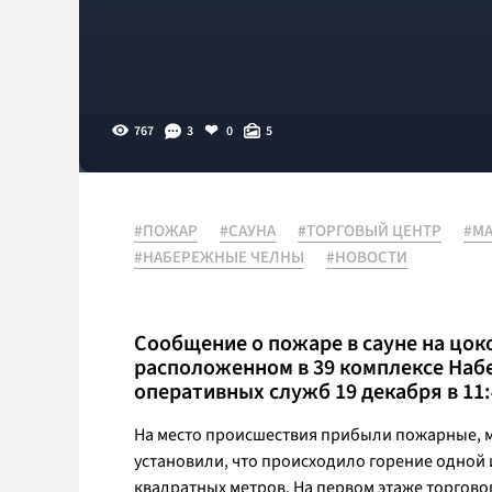
767
3
0
5
#ПОЖАР
#САУНА
#ТОРГОВЫЙ ЦЕНТР
#М
#НАБЕРЕЖНЫЕ ЧЕЛНЫ
#НОВОСТИ
Сообщение о пожаре в сауне на цок
расположенном в 39 комплексе Наб
оперативных служб 19 декабря в 11:
На место происшествия прибыли пожарные, м
установили, что происходило горение одной
квадратных метров. На первом этаже торгово