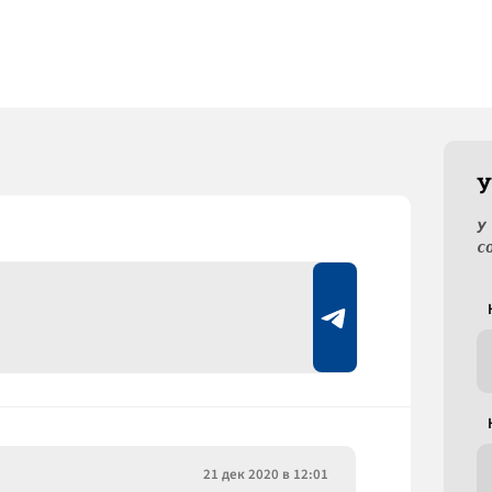
У
У
с
21 дек 2020 в 12:01