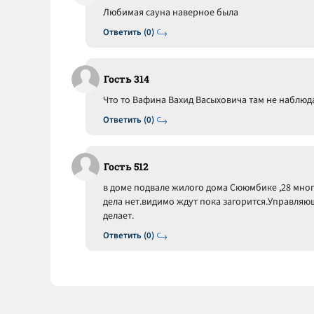
Любимая сауна наверное была
Ответить (0)
Гость 314
Что то Вафина Вахид Васыховича там не наблюд
Ответить (0)
Гость 512
в доме подвале жилого дома Сююмбике ,28 мног
дела нет.видимо ждут пока загорится.Управля
делает.
Ответить (0)