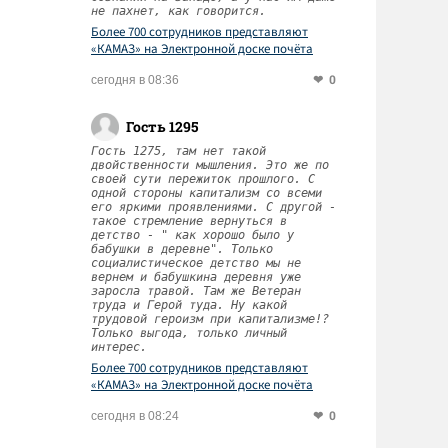
не пахнет, как говорится.
Более 700 сотрудников представляют
«КАМАЗ» на Электронной доске почёта
Татарстана
0
сегодня в 08:36
Гость 1295
Гость 1275, там нет такой
двойственности мышления. Это же по
своей сути пережиток прошлого. С
одной стороны капитализм со всеми
его яркими проявлениями. С другой -
такое стремление вернуться в
детство - " как хорошо было у
бабушки в деревне". Только
социалистическое детство мы не
вернем и бабушкина деревня уже
заросла травой. Там же Ветеран
труда и Герой туда. Ну какой
трудовой героизм при капитализме!?
Только выгода, только личный
интерес.
Более 700 сотрудников представляют
«КАМАЗ» на Электронной доске почёта
Татарстана
0
сегодня в 08:24