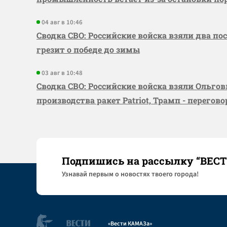
04 авг в 10:46
Сводка СВО: Российские войска взяли два по
грезит о победе до зимы
03 авг в 10:48
Сводка СВО: Российские войска взяли Ольго
производства ракет Patriot, Трамп - перегов
Подпишись на рассылку “ВЕС
Узнaвай первым о новостях твоего города!
«Вести КАМАЗа»