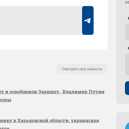
с
Смотреть все новости
вку и освободили Зарницу, Владимир Путин
ороны
шевку в Харьковской области, украинская
ртов