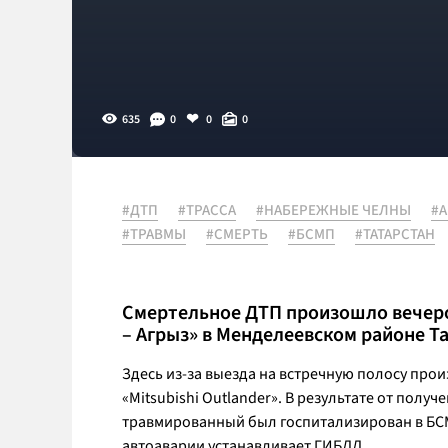
635
0
0
0
#ДТП
#ТРАССА
#НАБЕРЕЖНЫЕ ЧЕЛНЫ
#
#ТРАВМЫ
#СМЕРТЬ
#БСМП
#ТАТАРСТАН
Смертельное ДТП произошло вечеро
– Агрыз» в Менделеевском районе Та
Здесь из-за выезда на встречную полосу про
«Mitsubishi Outlander». В результате от полу
травмированный был госпитализирован в БС
автоаварии устанавливает ГИБДД.