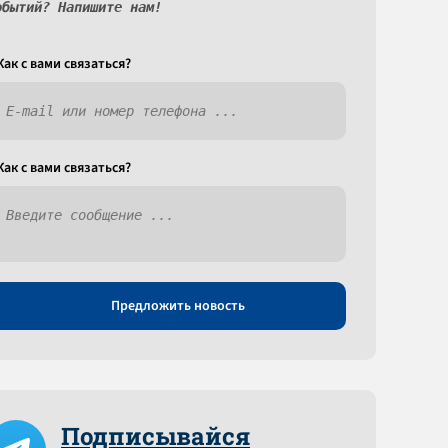
обытий? Напишите нам!
Как c вами связаться?
Как c вами связаться?
Предложить новость
Подписывайся