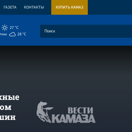
ГАЗЕТА
КОНТАКТЫ
КУПИТЬ КАМАЗ
27 °C
елны
28 °C
ежные
вом
ашин