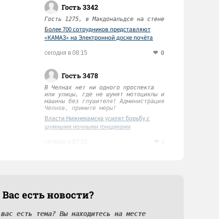
Гость 3342
Гость 1275, в Макдональдсе на стене
Более 700 сотрудников представляют
«КАМАЗ» на Электронной доске почёта
Татарстана
0
сегодня в 08:15
Гость 3478
В Челнах нет ни одного проспекта
или улицы, где не шумят мотоциклы и
машины без глушителя! Администрация
Челнов, примите меры!
Власти Нижнекамска усилят борьбу с
шумными ночными гонщиками
1
сегодня в 07:22
 Вас есть новости?
 вас есть тема? Вы находитесь на месте