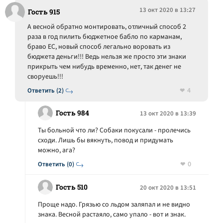
13 окт 2020 в 13:27
Гость 915
А весной обратно монтировать, отличный способ 2
раза в год пилить бюджетное бабло по карманам,
браво ЕС, новый способ легально воровать из
бюджета деньги!!! Ведь нельзя же просто эти знаки
прикрыть чем нибудь временно, нет, так денег не
своруешь!!!
4
Ответить (2)
Гость 984
13 окт 2020 в 13:39
Ты больной что ли? Собаки покусали - пролечись
сходи. Лишь бы вякнуть, повод и придумать
можно, ага?
0
Ответить (0)
Гость 510
20 окт 2020 в 13:51
Проще надо. Грязью со льдом заляпал и не видно
знака. Весной растаяло, само упало - вот и знак.