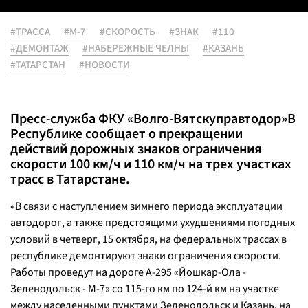
#ТРАССА
#М-7
#СКОРОСТЬ
#ЗНАК
#110
#ДЕМОНТАЖ
#НАБЕРЕЖНЫЕ ЧЕЛНЫ
#КАЗАНЬ
#ТАТАРСТАН
#НОВОСТИ
Пресс-служба ФКУ «Волго-Вятскуправтодор»В
Республике сообщает о прекращении
действий дорожных знаков ограничения
скорости 100 км/ч и 110 км/ч на трех участках
трасс в Татарстане.
«В связи с наступлением зимнего периода эксплуатации
автодорог, а также предстоящими ухудшениями погодных
условий в четверг, 15 октября, на федеральных трассах в
республике демонтируют знаки ограничения скорости.
Работы проведут на дороге А-295 «Йошкар-Ола -
Зеленодольск - М-7» со 115-го км по 124-й км на участке
между населенными пунктами Зеленодольск и Казань, на