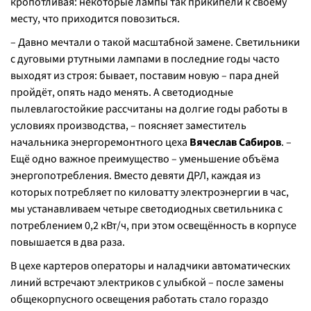
кропотливая: некоторые лампы так прикипели к своему
месту, что приходится повозиться.
– Давно мечтали о такой масштабной замене. Светильники
с дуговыми ртутными лампами в последние годы часто
выходят из строя: бывает, поставим новую – пара дней
пройдёт, опять надо менять. А светодиодные
пылевлагостойкие рассчитаны на долгие годы работы в
условиях производства, – поясняет заместитель
начальника энергоремонтного цеха
Вячеслав Сабиров
. –
Ещё одно важное преимущество – уменьшение объёма
энергопотребления. Вместо девяти ДРЛ, каждая из
которых потребляет по киловатту электроэнергии в час,
мы устанавливаем четыре светодиодных светильника с
потреблением 0,2 кВт/ч, при этом освещённость в корпусе
повышается в два раза.
В цехе картеров операторы и наладчики автоматических
линий встречают электриков с улыбкой – после замены
общекорпусного освещения работать стало гораздо