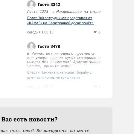
Гость 3342
Гость 1275, в Макдональдсе на стене
Более 700 сотрудников представляют
«КАМАЗ» на Электронной доске почёта
Татарстана
0
сегодня в 08:15
Гость 3478
В Челнах нет ни одного проспекта
или улицы, где не шумят мотоциклы и
машины без глушителя! Администрация
Челнов, примите меры!
Власти Нижнекамска усилят борьбу с
шумными ночными гонщиками
1
сегодня в 07:22
 Вас есть новости?
 вас есть тема? Вы находитесь на месте