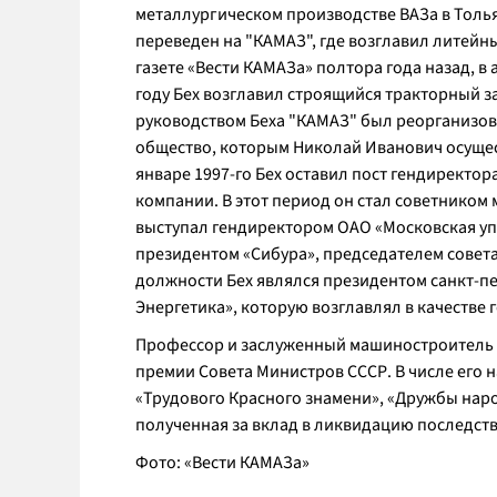
металлургическом производстве ВАЗа в Толья
переведен на "КАМАЗ", где возглавил литейн
газете «Вести КАМАЗа» полтора года назад, в 
году Бех возглавил строящийся тракторный зав
руководством Беха "КАМАЗ" был реорганизов
общество, которым Николай Иванович осущес
январе 1997-го Бех оставил пост гендиректор
компании. В этот период он стал советнико
выступал гендиректором ОАО «Московская у
президентом «Сибура», председателем совет
должности Бех являлся президентом санкт-п
Энергетика», которую возглавлял в качестве г
Профессор и заслуженный машиностроитель РФ
премии Совета Министров СССР. В числе его на
«Трудового Красного знамени», «Дружбы наро
полученная за вклад в ликвидацию последств
Фото: «Вести КАМАЗа»