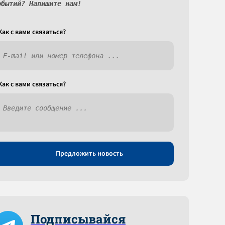
обытий? Напишите нам!
Как c вами связаться?
Как c вами связаться?
Предложить новость
Подписывайся