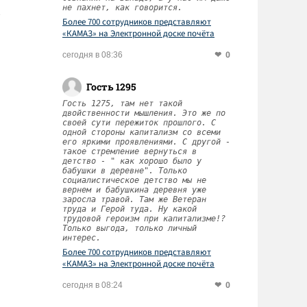
не пахнет, как говорится.
Более 700 сотрудников представляют
«КАМАЗ» на Электронной доске почёта
Татарстана
0
сегодня в 08:36
Гость 1295
Гость 1275, там нет такой
двойственности мышления. Это же по
своей сути пережиток прошлого. С
одной стороны капитализм со всеми
его яркими проявлениями. С другой -
такое стремление вернуться в
детство - " как хорошо было у
бабушки в деревне". Только
социалистическое детство мы не
вернем и бабушкина деревня уже
заросла травой. Там же Ветеран
труда и Герой туда. Ну какой
трудовой героизм при капитализме!?
Только выгода, только личный
интерес.
Более 700 сотрудников представляют
«КАМАЗ» на Электронной доске почёта
Татарстана
0
сегодня в 08:24