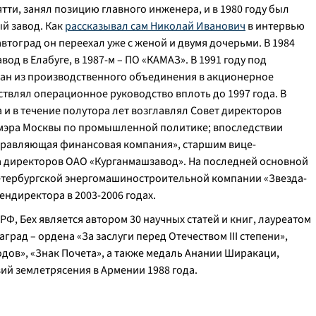
тти, занял позицию главного инженера, и в 1980 году был
ый завод. Как
рассказывал сам Николай Иванович
в интервью
автоград он переехал уже с женой и двумя дочерьми. В 1984
од в Елабуге, в 1987-м – ПО «КАМАЗ». В 1991 году под
ан из производственного объединения в акционерное
твлял операционное руководство вплоть до 1997 года. В
а и в течение полутора лет возглавлял Совет директоров
м мэра Москвы по промышленной политике; впоследствии
правляющая финансовая компания», старшим вице-
а директоров ОАО «Курганмашзавод». На последней основной
етербургской энергомашиностроительной компании «Звезда-
ендиректора в 2003-2006 годах.
, Бех является автором 30 научных статей и книг, лауреатом
град – ордена «За заслуги перед Отечеством III степени»,
дов», «Знак Почета», а также медаль Анании Ширакаци,
ий землетрясения в Армении 1988 года.