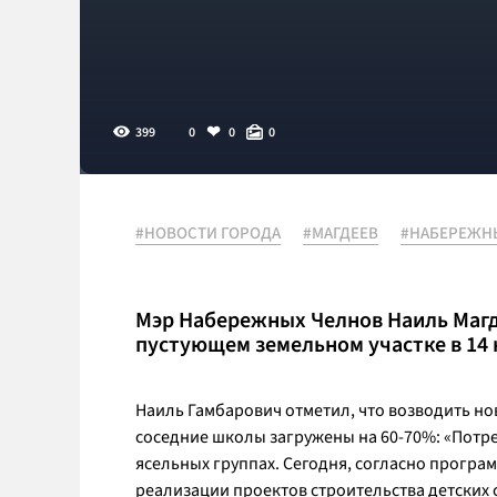
399
0
0
0
#НОВОСТИ ГОРОДА
#МАГДЕЕВ
#НАБЕРЕЖН
Мэр Набережных Челнов Наиль Магд
пустующем земельном участке в 14 
Наиль Гамбарович отметил, что возводить но
соседние школы загружены на 60-70%: «Потре
ясельных группах. Сегодня, согласно програ
реализации проектов строительства детских с