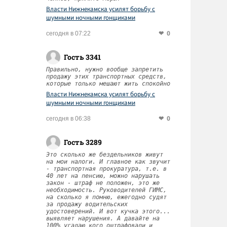
Власти Нижнекамска усилят борьбу с
шумными ночными гонщиками
0
сегодня в 07:22
Гость 3341
Правильно, нужно вообще запретить
продажу этих транспортных средств,
которые только мешают жить спокойно
Власти Нижнекамска усилят борьбу с
шумными ночными гонщиками
0
сегодня в 06:38
Гость 3289
Это сколько же бездельников живут
на мои налоги. И главное как звучит
- транспортная прокуратура, т.е. в
40 лет на пенсию, можно нарушать
закон - штраф не положен, это же
необходимость. Руководителей ГИМС,
на сколько я помню, ежегодно судят
за продажу водительских
удостоверений. И вот кучка этого...
выявляет нарушения. А давайте на
100% угадаю кого оштрафовали и