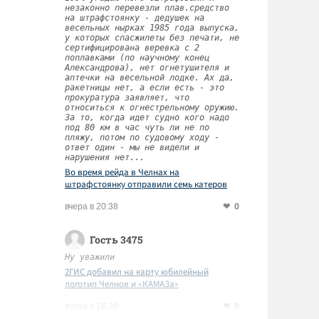
незаконно перевезли плав.средство
на штрафстоянку - дедушек на
весельных нырках 1985 года выпуска,
у которых спасжилеты без печати, не
сертифицирована веревка с 2
поплавками (по научному конец
Александрова), нет огнетушителя и
аптечки на весельной лодке. Ах да,
ракетницы нет, а если есть - это
прокуратура заявляет, что
относиться к огнестрельному оружию.
За то, когда идет судно кого надо
под 80 км в час чуть ли не по
пляжу, потом по судовому ходу -
ответ один - мы не видели и
нарушения нет...
Во время рейда в Челнах на
штрафстоянку отправили семь катеров
0
вчера в 20:38
Гость 3475
Ну уважили
2ГИС добавил на карту юбилейный
логотип Челнов и «КАМАЗа»
0
вчера в 16:39