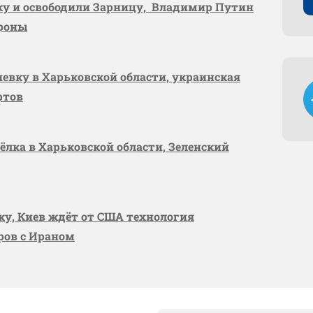
вку и освободили Зарницу, Владимир Путин
ороны
шевку в Харьковской области, украинская
ртов
сёлка в Харьковской области, Зеленский
вку, Киев ждёт от США технология
оров с Ираном