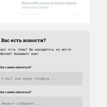
Врачи КДМЦ спасли 12-летнюю девочку
после укуса гадюки
1
07 авг в 15:05
 Вас есть новости?
 вас есть тема? Вы находитесь на месте
обытий? Напишите нам!
Как c вами связаться?
Как c вами связаться?