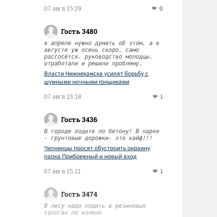
0
07 авг в 15:29
Гость 3480
в апреле нужно думать об этом, а в
августе уж осень скоро. само
рассосётся. руководство молодцы.
отработали и решили проблему.
Власти Нижнекамска усилят борьбу с
шумными ночными гонщиками
1
07 авг в 15:18
Гость 3436
В городе ходите по бетону! В парке
- грунтовые дорожки- это кайф!!!
Челнинцы просят обустроить окраину
парка Прибрежный и новый вход
1
07 авг в 15:11
Гость 3474
В лесу надо ходить в резиновых
сапогах по колено