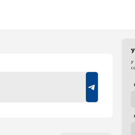
У
У
с