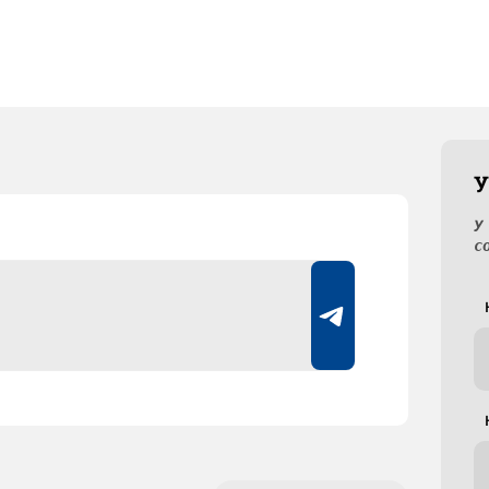
У
У
с