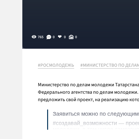
765
0
0
0
#РОСМОЛОДЕЖЬ
#МИНИСТЕРСТВО ПО ДЕЛА
Министерство по делам молодежи Татарстана 
Федерального агентства по делам молодежи. 
предложить свой проект, на реализацию кото
Заявиться можно по следующим
#создавай_возможности — проек
молодежи, в том числе самозаня
#развивай_среду — проекты, на