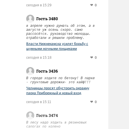
0
сегодня в 15:29
Гость 3480
в апреле нужно думать об этом, а в
августе уж осень скоро. само
рассосётся. руководство молодцы.
отработали и решили проблему.
Власти Нижнекамска усилят борьбу с
шумными ночными гонщиками
0
сегодня в 15:18
Гость 3436
В городе ходите по бетону! В парке
- грунтовые дорожки- это кайф!!!
Челнинцы просят обустроить окраину
парка Прибрежный и новый вход
0
сегодня в 15:11
Гость 3474
В лесу надо ходить в резиновых
сапогах по колено