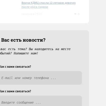
Врачи КДМЦ спасли 12-летнюю девочку
после укуса гадюки
0
сегодня в 15:05
 Вас есть новости?
 вас есть тема? Вы находитесь на месте
обытий? Напишите нам!
Как c вами связаться?
Как c вами связаться?