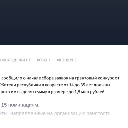
М МОЛОДЕЖИ РТ
#ГРАНТ
#КОНКУРС
сообщило о начале сбора заявок на грантовый конкурс от
Жители республики в возрасте от 14 до 35 лет должны
рого им выделят сумму в размере до 1,5 млн рублей.
 15 номинациям:
ты, направленные на организацию занятости
тости;
правленные на развитие малых территорий;