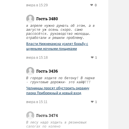
0
вчера в 15:29
Гость 3480
в апреле нужно думать об этом, а в
августе уж осень скоро. само
рассосётся. руководство молодцы.
отработали и решили проблему.
Власти Нижнекамска усилят борьбу с
шумными ночными гонщиками
1
вчера в 15:18
Гость 3436
В городе ходите по бетону! В парке
- грунтовые дорожки- это кайф!!!
Челнинцы просят обустроить окраину
парка Прибрежный и новый вход
1
вчера в 15:11
Гость 3474
В лесу надо ходить в резиновых
сапогах по колено