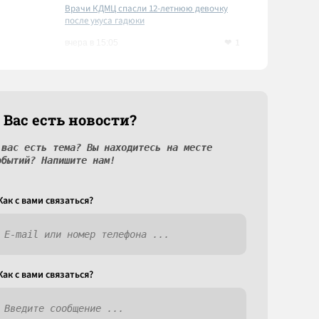
Врачи КДМЦ спасли 12-летнюю девочку
после укуса гадюки
1
вчера в 15:05
 Вас есть новости?
 вас есть тема? Вы находитесь на месте
обытий? Напишите нам!
Как c вами связаться?
Как c вами связаться?