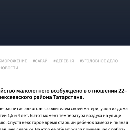
БМОРОЖЕНИЕ
#САРАЙ
#ДЕРЕВНЯ
#УГОЛОВНОЕ ДЕЛО
НОВОСТИ
ийство малолетнего возбуждено в отношении 22–
ексеевского района Татарстана.
ле распития алкоголя с сожителем своей матери, ушла из дома
ей 1,5 и 4 лет. В этот момент температура воздуха на улице
сию. Спустя некоторое время старший ребенок замерз и пьяная
 младшую девочку. На утро ее обнаружила пришедшая с работы