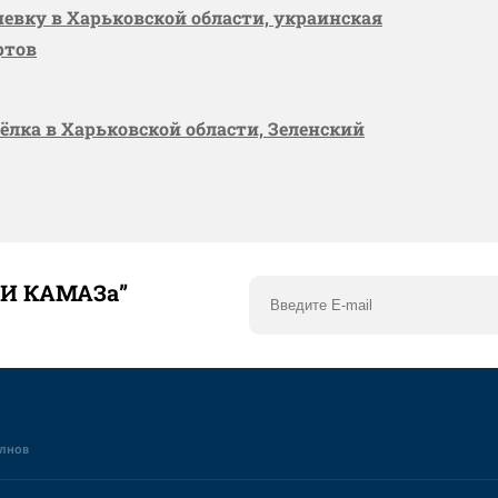
шевку в Харьковской области, украинская
ртов
сёлка в Харьковской области, Зеленский
ТИ КАМАЗа”
елнов