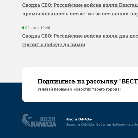
Сводка СВО: Российские войска взяли Бикта
промышленность встаёт из-за остановки по
04 авг в 10:46
Сводка СВО: Российские войска взяли два по
грезит о победе до зимы
Подпишись на рассылку “ВЕС
Узнaвай первым о новостях твоего города!
«Вести КАМАЗа»
Новости КАМАЗа | События Набережных Ч