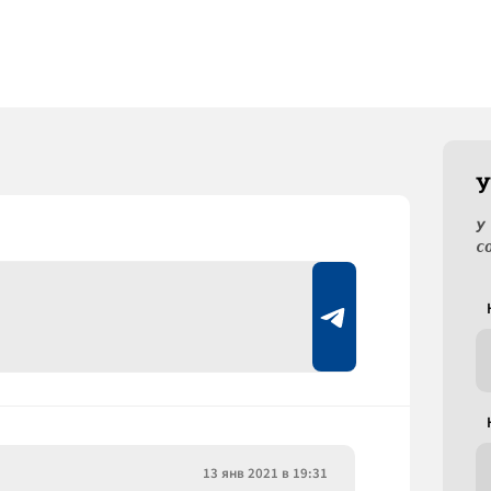
У
У
с
13 янв 2021 в 19:31