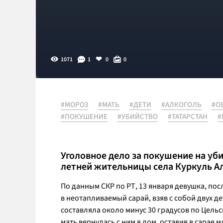
1071
1
0
0
#МОРОЗ
#МАТЬ
#ДЕТИ
#АЛКОГОЛЬ
#О
#ПОКУШЕНИЕ
#УБИЙСТВО
#ТАТАРСТАН
#
Уголовное дело за покушение на уб
летней жительницы села Куркуль Ал
По данным СКР по РТ, 13 января девушка, пос
в неотапливаемый сарай, взяв с собой двух дет
составляла около минус 30 градусов по Цель
мать вернулась с ним в дом, оставив в сарае