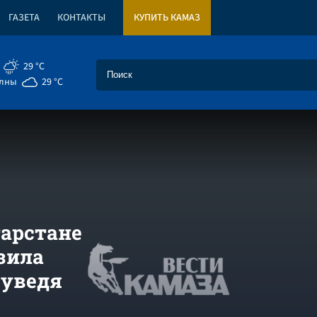
ГАЗЕТА
КОНТАКТЫ
КУПИТЬ КАМАЗ
29 °C
елны
29 °C
арстане
зила
 уведя