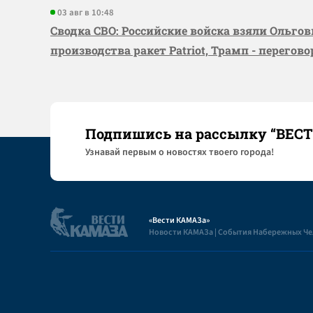
03 авг в 10:48
Сводка СВО: Российские войска взяли Ольго
производства ракет Patriot, Трамп - перегов
Подпишись на рассылку “ВЕС
Узнaвай первым о новостях твоего города!
«Вести КАМАЗа»
Новости КАМАЗа | События Набережных Ч
Полезная информация