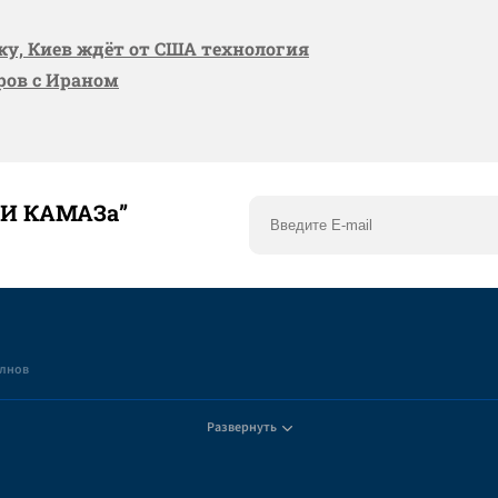
вку, Киев ждёт от США технология
оров с Ираном
ТИ КАМАЗа”
елнов
Развернуть