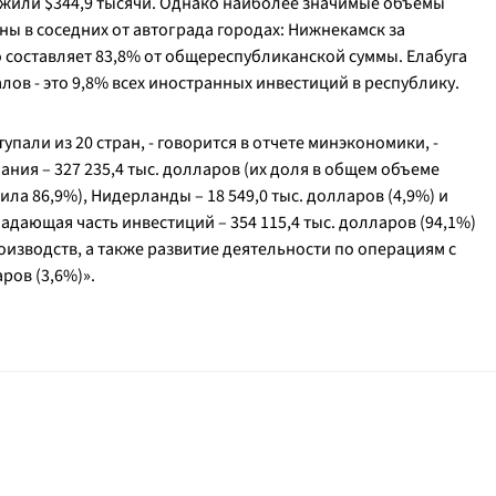
ожили $344,9 тысячи. Однако наиболее значимые объемы
ы в соседних от автограда городах: Нижнекамск за
о составляет 83,8% от общереспубликанской суммы. Елабуга
лов - это 9,8% всех иностранных инвестиций в республику.
упали из 20 стран, -
говорится в отчете минэкономики
, -
ния – 327 235,4 тыс. долларов (их доля в общем объеме
а 86,9%), Нидерланды – 18 549,0 тыс. долларов (4,9%) и
ладающая часть инвестиций – 354 115,4 тыс. долларов (94,1%)
изводств, а также развитие деятельности по операциям с
ров (3,6%)
».