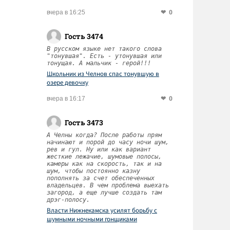
0
вчера в 16:25
Гость 3474
В русском языке нет такого слова
"тонувшая". Есть - утонувшая или
тонущая. А мальчик - герой!!!
Школьник из Челнов спас тонувшую в
озере девочку
0
вчера в 16:17
Гость 3473
А Челны когда? После работы прям
начинают и порой до часу ночи шум,
рев и гул. Ну или как вариант
жесткие лежачие, шумовые полосы,
камеры как на скорость, так и на
шум, чтобы постоянно казну
пополнять за счет обеспеченных
владельцев. В чем проблема выехать
загород, а еще лучше создать там
дрэг-полосу.
Власти Нижнекамска усилят борьбу с
шумными ночными гонщиками