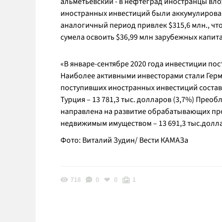
альметьевский - в нефтеград иностранцы вл
иностранных инвестиций были аккумулирован
аналогичный период привлек $315,6 млн., чт
сумела освоить $36,99 млн зарубежных капита
«
В январе-сентябре 2020 года инвестиции пост
Наиболее активными инвесторами стали Герма
поступивших иностранных инвестиций составил
Турция – 13 781,3 тыс. долларов (3,7%) Преоб
направлена на развитие обрабатывающих про
недвижимым имуществом – 13 691,3 тыс.долла
Фото: Виталий Зудин/ Вести КАМАЗа
718
0
0
1