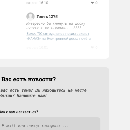
0
вчера в 16:10
Гость 1275
Интересно бы глянуть на доску
почета в др странах....))))
Более 700 сотрудников представляют
«КАМАЗ» на Электронной доске почёта
Татарстана
0
вчера в 16:01
 Вас есть новости?
 вас есть тема? Вы находитесь на месте
обытий? Напишите нам!
Как c вами связаться?