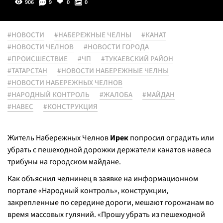
906
9
0
0
#НОВОСТИ
#НАБЕРЕЖНЫЕ ЧЕЛНЫ
#КАНАТ
#НОВОСТИ ЧЕЛНОВ
#НОВОСТИ ГОРОДА
#ПРОИСШЕСТВИЕ
#ЧП
#ТУКАЕВСКИЙ РАЙОН
#ТАТАРСТАН
#НОВОСТИ НАБЕРЕЖНЫЕ ЧЕЛНЫ
#НОВОСТИ НАБЕРЕЖНЫХ ЧЕЛНОВ
#НАРОДНЫЙ КОНТРОЛЬ
#ЖАЛОБА
#МАЙДАН
#НАВЕС
#КОНСТРУКЦИЯ
Житель Набережных Челнов
Ирек
попросил оградить или
убрать с пешеходной дорожки держатели канатов навеса
трибуны на городском майдане.
Как объяснил челнинец в заявке на информационном
портале «Народный контроль», конструкции,
закрепленные по середине дороги, мешают горожанам во
время массовых гуляний. «
Прошу убрать из пешеходной