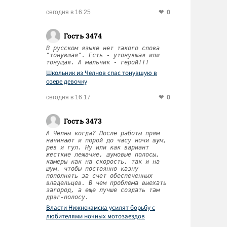
0
сегодня в 16:25
Гость 3474
В русском языке нет такого слова
"тонувшая". Есть - утонувшая или
тонущая. А мальчик - герой!!!
Школьник из Челнов спас тонувшую в
озере девочку
0
сегодня в 16:17
Гость 3473
А Челны когда? После работы прям
начинают и порой до часу ночи шум,
рев и гул. Ну или как вариант
жесткие лежачие, шумовые полосы,
камеры как на скорость, так и на
шум, чтобы постоянно казну
пополнять за счет обеспеченных
владельцев. В чем проблема выехать
загород, а еще лучше создать там
дрэг-полосу.
Власти Нижнекамска усилят борьбу с
любителями ночных мотозаездов