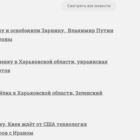
Смотреть все новости
вку и освободили Зарницу, Владимир Путин
ороны
шевку в Харьковской области, украинская
ртов
сёлка в Харьковской области, Зеленский
вку, Киев ждёт от США технология
оров с Ираном