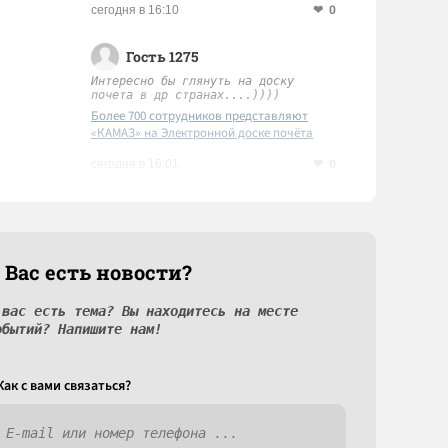
0
сегодня в 16:10
Гость 1275
Интересно бы глянуть на доску
почета в др странах....))))
Более 700 сотрудников представляют
«КАМАЗ» на Электронной доске почёта
Татарстана
0
сегодня в 16:01
 Вас есть новости?
 вас есть тема? Вы находитесь на месте
обытий? Напишите нам!
Как c вами связаться?