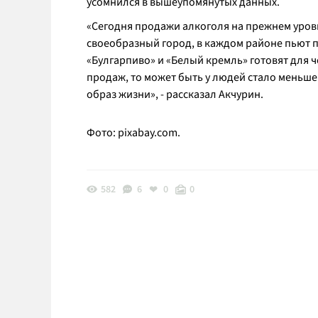
усомнился в вышеупомянутых данных.
«Сегодня продажи алкоголя на прежнем уровн
своеобразный город, в каждом районе пьют по
«Булгарпиво» и «Белый кремль» готовят для 
продаж, то может быть у людей стало меньш
образ жизни», - рассказал Акчурин.
Фото: pixabay.com.
582
6
0
0