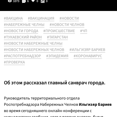
1073
6
0
0
#ВАКЦИНА
#ВАКЦИНАЦИЯ
#НОВОСТИ
#НАБЕРЕЖНЫЕ ЧЕЛНЫ
#НОВОСТИ ЧЕЛНОВ
#НОВОСТИ ГОРОДА
#ПРОИСШЕСТВИЕ
#ЧП
#ТУКАЕВСКИЙ РАЙОН
#ТАТАРСТАН
#НОВОСТИ НАБЕРЕЖНЫЕ ЧЕЛНЫ
#НОВОСТИ НАБЕРЕЖНЫХ ЧЕЛНОВ
#ИЛЬГИЗЯР БАРИЕВ
#РАСПОТРЕБНАДЗОР
#ЭПИДЕМИЯ
#КОРОНАВИРУС
#ПРОВЕРКА
Об этом рассказал главный санврач города.
Руководитель территориального отдела
Роспотребнадзора Набережных Челнов
Ильгизяр Бариев
во время сегодняшнего онлайн-конференции с