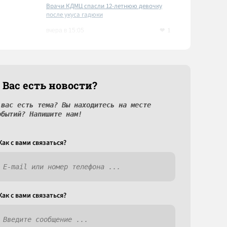
Врачи КДМЦ спасли 12-летнюю девочку
после укуса гадюки
1
вчера в 15:05
 Вас есть новости?
 вас есть тема? Вы находитесь на месте
обытий? Напишите нам!
Как c вами связаться?
Как c вами связаться?