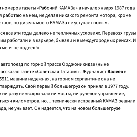
з номеров газеты «Рабочий КАМАЗа» в начале января 1987 года
 я работаю на нем, не делая никакого ремонта мотора, кроме
тров, но дизель моего КАМАЗа не уступает новым.
ся все эти годы далеко не тепличных условиях. Перевозя грузы
им работали и в карьере, бывали и в междугородных рейсах. И
 меня не подвел!
»
 автопоезд
по горной трассе Орджоникидзе (ныне
рассказал
газете «Советская Татария». Журналист
Валеев
в
5511 машина надежная, на горном серпантине она не
 утверждать. Свой первый большегруз он принял в 1977 году.
 ни разу не «вскрывал» ни мосты, ни рулевое управление,
 тысяч километров, но… технически исправный КАМАЗ решили
да, не унывает. Он надеется, что на новом большегрузе