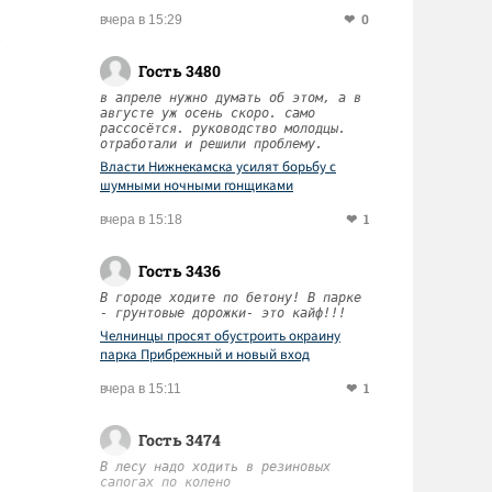
0
вчера в 15:29
Гость 3480
в апреле нужно думать об этом, а в
августе уж осень скоро. само
рассосётся. руководство молодцы.
отработали и решили проблему.
Власти Нижнекамска усилят борьбу с
шумными ночными гонщиками
1
вчера в 15:18
Гость 3436
В городе ходите по бетону! В парке
- грунтовые дорожки- это кайф!!!
Челнинцы просят обустроить окраину
парка Прибрежный и новый вход
1
вчера в 15:11
Гость 3474
В лесу надо ходить в резиновых
сапогах по колено