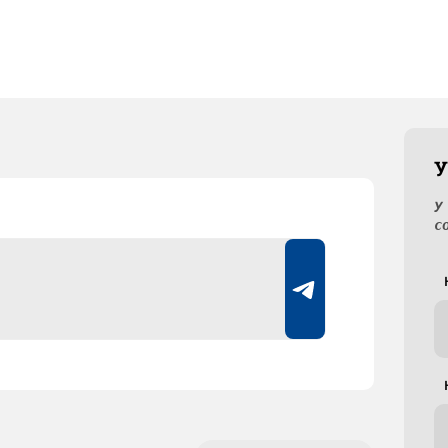
У
У
с