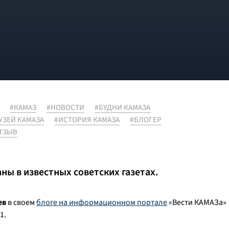
#КАМАЗ
#НОВОСТИ
#БУДНИ КАМАЗА
УЗЕЙ КАМАЗА
#ИСТОРИЯ КАМАЗА
#БЛОГЕР
ТЗЫВ
ы в известных советских газетах.
ев
в своем
блоге на информационном портале
«Вести КАМАЗа»
1.