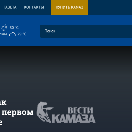
ГАЗЕТА
КОНТАКТЫ
КУПИТЬ КАМАЗ
30 °C
елны
29 °C
ак
 первом
е