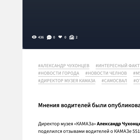
436
0
0
2
#АЛЕКСАНДР ЧУХОНЦЕВ
#ИНТЕРЕСНЫЙ ФАКТ
#НОВОСТИ ГОРОДА
#НОВОСТИ ЧЕЛНОВ
#М
#ДИРЕКТОР МУЗЕЯ КАМАЗА
#САМОСВАЛ
#О
Мнения водителей были опубликован
Директор музея «КАМАЗа»
Александр Чухонц
поделился отзывами водителей о КАМАЗе 551