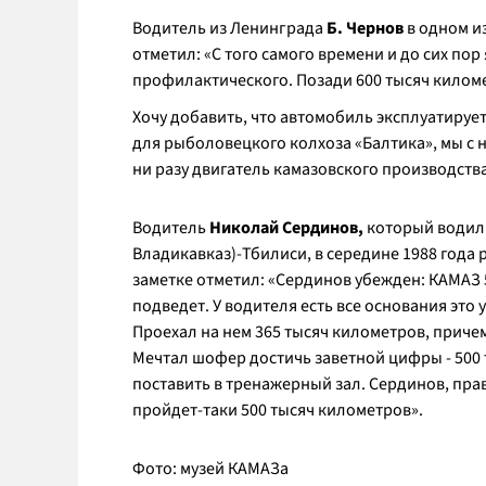
Водитель из Ленинграда
Б. Чернов
в одном и
отметил: «
С того самого времени и до сих пор
профилактического. Позади 600 тысяч киломе
Хочу добавить, что автомобиль эксплуатирует
для рыболовецкого колхоза «Балтика», мы с н
ни разу двигатель камазовского производства
Водитель
Николай Сердинов,
который водил
Владикавказ)-Тбилиси,
в середине 1988 года 
заметке отметил: «
Сердинов убежден: КАМАЗ 
подведет. У водителя есть все основания это
Проехал на нем 365 тысяч километров, причем
Мечтал шофер достичь заветной цифры - 500
поставить в тренажерный зал. Сердинов, прав
пройдет-таки 500 тысяч километров
».
Фото: музей КАМАЗа