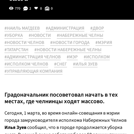
770
2
0
0
#НАИЛЬ МАГДЕЕВ
#АДМИНИСТРАЦИЯ
#ДВОР
#УБОРКА
#НОВОСТИ
#НАБЕРЕЖНЫЕ ЧЕЛНЫ
#НОВОСТИ ЧЕЛНОВ
#НОВОСТИ ГОРОДА
#МЭРИЯ
#ТАТАРСТАН
#НОВОСТИ НАБЕРЕЖНЫЕ ЧЕЛНЫ
#АДМИНИСТРАЦИЯ ЧЕЛНОВ
#МЭР
#ИСПОЛКОМ
#ИСПОЛКОМ ЧЕЛНОВ
#СНЕГ
#ИЛЬЯ ЗУЕВ
#УПРАВЛЯЮЩАЯ КОМПАНИЯ
Градоначальник посоветовал начать в тех
местах, где челнинцы ходят массово.
Сегодня, 1 марта, во время онлайн-совещания в мэрии
города замруководителя исполкома Набережных Челнов
Илья Зуев
сообщил, что в городе продолжается уборка