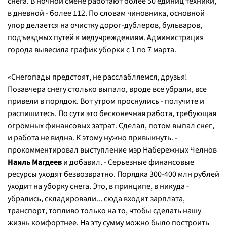
снега. В ночной смене работают более 50 единиц техники,
в дневной - более 112. По словам чиновника, основной
упор делается на очистку дорог-дублеров, бульваров,
подъездных путей к медучреждениям. Администрация
города вывесила график уборки с 1 по 7 марта.
«
Снегопады предстоят, не расслабляемся, друзья!
Позавчера снегу столько выпало, вроде все убрали, все
привели в порядок. Вот утром проснулись - получите и
распишитесь. По сути это бесконечная работа, требующая
огромных финансовых затрат. Сделал, потом выпал снег,
и работа не видна. К этому нужно привыкнуть
. -
прокомментировал выступление мэр Набережных Челнов
Наиль Магдеев
и добавил. -
Серьезные финансовые
ресурсы уходят безвозвратно. Порядка 300-400 млн рублей
уходит на уборку снега. Это, в принципе, в никуда -
убрались, складировали... сюда входит зарплата,
транспорт, топливо только на то, чтобы сделать нашу
жизнь комфортнее. На эту сумму можно было построить