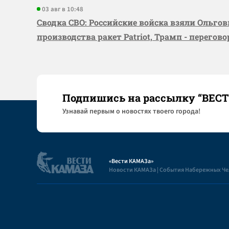
03 авг в 10:48
Сводка СВО: Российские войска взяли Ольго
производства ракет Patriot, Трамп - перегов
Подпишись на рассылку “ВЕС
Узнaвай первым о новостях твоего города!
«Вести КАМАЗа»
Новости КАМАЗа | События Набережных Ч
Полезная информация