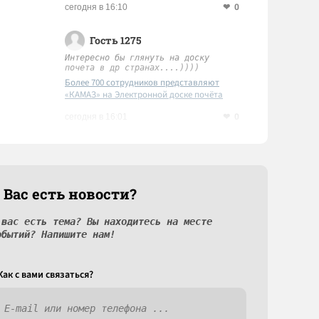
0
сегодня в 16:10
Гость 1275
Интересно бы глянуть на доску
почета в др странах....))))
Более 700 сотрудников представляют
«КАМАЗ» на Электронной доске почёта
Татарстана
0
сегодня в 16:01
 Вас есть новости?
 вас есть тема? Вы находитесь на месте
обытий? Напишите нам!
Как c вами связаться?