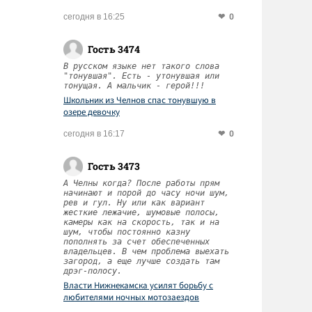
0
сегодня в 16:25
Гость 3474
В русском языке нет такого слова
"тонувшая". Есть - утонувшая или
тонущая. А мальчик - герой!!!
Школьник из Челнов спас тонувшую в
озере девочку
0
сегодня в 16:17
Гость 3473
А Челны когда? После работы прям
начинают и порой до часу ночи шум,
рев и гул. Ну или как вариант
жесткие лежачие, шумовые полосы,
камеры как на скорость, так и на
шум, чтобы постоянно казну
пополнять за счет обеспеченных
владельцев. В чем проблема выехать
загород, а еще лучше создать там
дрэг-полосу.
Власти Нижнекамска усилят борьбу с
любителями ночных мотозаездов