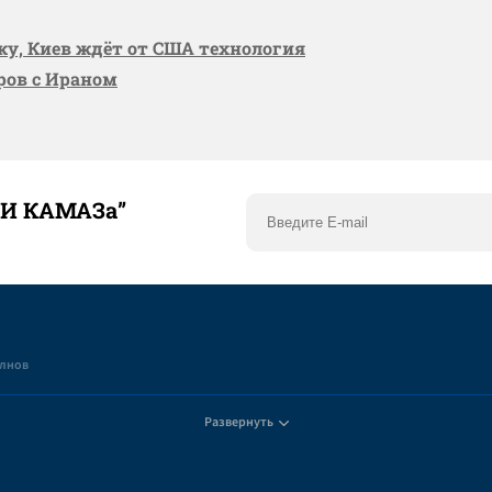
вку, Киев ждёт от США технология
оров с Ираном
ТИ КАМАЗа”
елнов
Развернуть