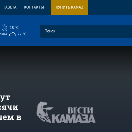
ГАЗЕТА
КОНТАКТЫ
КУПИТЬ КАМАЗ
18 °C
елны
22 °C
гут
сячи
чем в