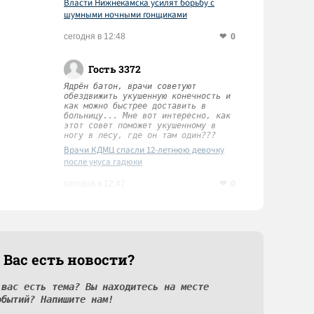
Власти Нижнекамска усилят борьбу с
шумными ночными гонщиками
0
сегодня в 12:48
Гость 3372
Ядрён батон, врачи советуют
обездвижить укушенную конечность и
как можно быстрее доставить в
больницу... Мне вот интересно, как
этот совет поможет укушенному в
ногу в лесу, где он там один???
Врачи КДМЦ спасли 12-летнюю девочку
после укуса гадюки
0
сегодня в 12:42
 Вас есть новости?
 вас есть тема? Вы находитесь на месте
обытий? Напишите нам!