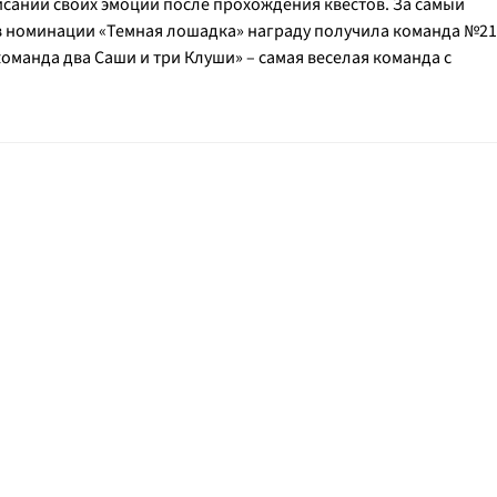
сании своих эмоций после прохождения квестов. За самый
в номинации «Темная лошадка» награду получила команда №21
команда два Саши и три Клуши» – самая веселая команда с