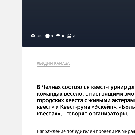
326
0
0
2
#БУДНИ КАМАЗА
В Челнах состоялся квест-турнир дл
командах весело, с настоящими эмо
городских квеста с живыми актерам
квест» и Квест-рума «Эскейп». «Бол
квестах», - говорят организаторы.
Награждение победителей провели РК Мираж