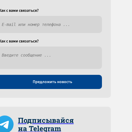
Как c вами связаться?
Как c вами связаться?
Предложить новость
Подписывайся
на Telegram