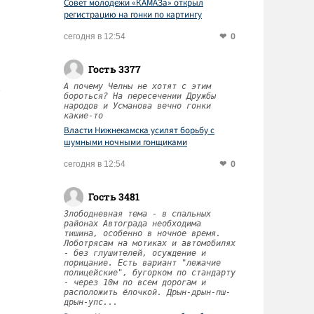
Совет молодежи «КАМАЗа» открыл
регистрацию на гонки по картингу
0
сегодня в 12:54
Гость 3377
А почему Челны не хотят с этим
бороться? На пересечении Дружбы
народов и Усманова вечно гонки
какие-то
Власти Нижнекамска усилят борьбу с
шумными ночными гонщиками
0
сегодня в 12:54
Гость 3481
Злободневная тема - в спальных
районах Автограда необходима
тишина, особенно в ночное время.
Лоботрясам на мотиках и автомобилях
- без глушителей, осуждение и
порицание. Есть вариант "лежачие
полицейские", бугорком по стандарту
- через 10м по всем дорогам и
расположить ёлочкой. Дрын-дрын-пш-
дрын-упс...