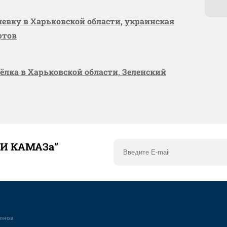
шевку в Харьковской области, украинская
ртов
сёлка в Харьковской области, Зеленский
ТИ КАМАЗа”
елнов