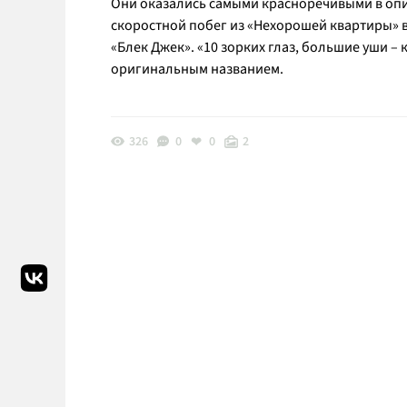
Они оказались самыми красноречивыми в опи
скоростной побег из «Нехорошей квартиры» 
«Блек Джек». «10 зорких глаз, большие уши – 
оригинальным названием.
326
0
0
2