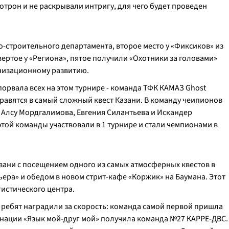
отрон и не раскрывали интригу, для чего будет проведен
но-строительного департамента, второе место у «Фиксиков» из
твертое у «Региона», пятое получили «Охотники за головами»
низационному развитию.
порвала всех на этом турнире - команда ТФК КАМАЗ Ghost
тправятся в самый сложный квест Казани. В команду чеипионов
 Алсу Мордгалимова, Евгения Силантьева и Искандер
этой команды участвовали в 1 турнире и стали чемпионами в
зани с посещением одного из самых атмосферных квестов в
ьера» и обедом в новом стрит-кафе «Коржик» на Баумана. Этот
гистического центра.
 ребят наградили за скорость: команда самой первой пришла
инации «Язык мой-друг мой» получила команда №27 КАРРЕ-ДВС.