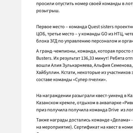
просили опустить номер своей команды в лот
розыгрыш.
Первое место – команда Quest sisters проект
ЦОБ, третье место – у команды GO из НТЦ, че
блока ЗГД по управлению персоналом и орга
А гранд-чемпионы, команда, которая просто 
Busters. Их результат 136,33 минут! Ребята о
вошли Алия Зулькарняева, Альфия Семенова,
Хайбуллин. Кстати, некоторые из участников 
составе команды «Супер пчелки».
На награждении разыграли квест-уикенд в Ка
Казанском кремле, отдыхом в аквапарке «Рив
приз получила получила команда Drive из ло
Также награды достались команде «Делама» -
на мероприятие). Сертификат на квест в ном