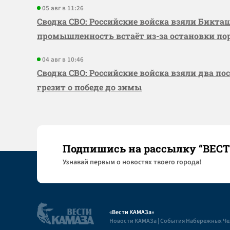
05 авг в 11:26
Сводка СВО: Российские войска взяли Бикта
промышленность встаёт из-за остановки по
04 авг в 10:46
Сводка СВО: Российские войска взяли два по
грезит о победе до зимы
Подпишись на рассылку “ВЕС
Узнaвай первым о новостях твоего города!
«Вести КАМАЗа»
Новости КАМАЗа | События Набережных Ч