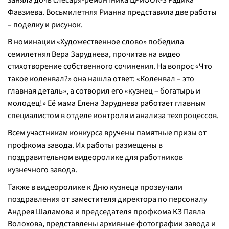
заняла дочь слесаря-ремонтника ЦРиООК-3 Радика
Фавзиева. Восьмилетняя Рианна представила две работы
– поделку и рисунок.
В номинации «Художественное слово» победила
семилетняя Вера Заруднева, прочитав на видео
стихотворение собственного сочинения. На вопрос «Что
такое коленвал?» она нашла ответ: «Коленвал – это
главная деталь», а сотворил его «кузнец – богатырь и
молодец!» Её мама Елена Заруднева работает главным
специалистом в отделе контроля и анализа техпроцессов.
Всем участникам конкурса вручены памятные призы от
профкома завода. Их работы размещены в
поздравительном видеоролике для работников
кузнечного завода.
Также в видеоролике к Дню кузнеца прозвучали
поздравления от заместителя директора по персоналу
Андрея Шаламова и председателя профкома КЗ Павла
Волохова, представлены архивные фотографии завода и