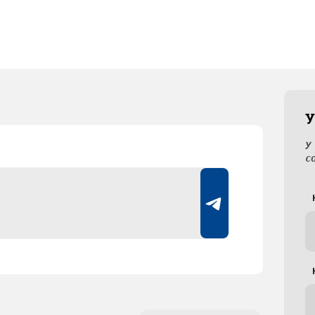
У
У
с