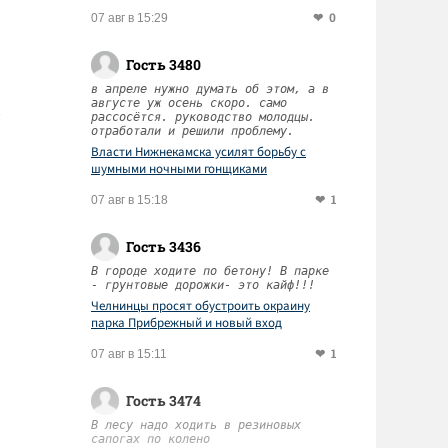
0
07 авг в 15:29
Гость 3480
в апреле нужно думать об этом, а в
августе уж осень скоро. само
рассосётся. руководство молодцы.
отработали и решили проблему.
Власти Нижнекамска усилят борьбу с
шумными ночными гонщиками
1
07 авг в 15:18
Гость 3436
В городе ходите по бетону! В парке
- грунтовые дорожки- это кайф!!!
Челнинцы просят обустроить окраину
парка Прибрежный и новый вход
1
07 авг в 15:11
Гость 3474
В лесу надо ходить в резиновых
сапогах по колено