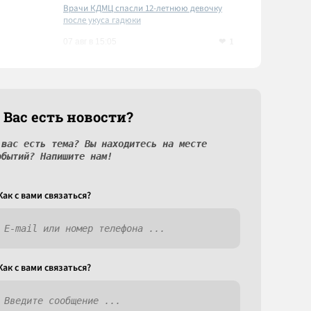
Врачи КДМЦ спасли 12-летнюю девочку
после укуса гадюки
1
07 авг в 15:05
 Вас есть новости?
 вас есть тема? Вы находитесь на месте
обытий? Напишите нам!
Как c вами связаться?
Как c вами связаться?