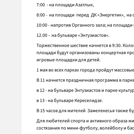
7:00 - на площади Азатлык,
8:00 - на площади перед ДК «Энергетик», на 
10:00 - напротив Органного зала; на площад
12.00 – на бульваре «Энтузиастов».
Торжественное шествие начнется в 9:30. Кол
площади будут организованы концертная про
игровые площадки для детей.
1 мая во всех парках города пройдут массовы
В 11 начнется праздничная программа в парк
в 12 - на бульваре Энтузиастов и парке культу
в 13 - на бульваре Кереселидзе.
В 15 часов для жителей Замелекесья также 
Для любителей спорта и активного образа 
состязания по мини-футболу, волейболу и бас