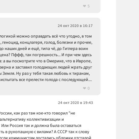
5
24 окт 2020 в 16:17
й логикой можно оправдать всё что угодно, в том
, геноцид, концлагеря, голод, болезни и прочее,
 наших дней и ещё, типа чё, до Гитлера воин
е цена? Пффф, так погрешность... И при чем здесь
: а вы посмотрите что в Омерике, что в Ивропе,
 зерна и заставил голодающих людей жрать друг
 Земля. Ну раз у тебя такая любовь к тиранам,
 испытать все прелести голода с последующей....
0
24 окт 2020 в 19:43
ссии, как раз там кое-кто говорил "не
ю альтернативу коллективизации и
Или Россия так и должна была оставаться
ть в рукопашную с вилами? А СССР так к слову
и если коммунистам достались обломки отсталой