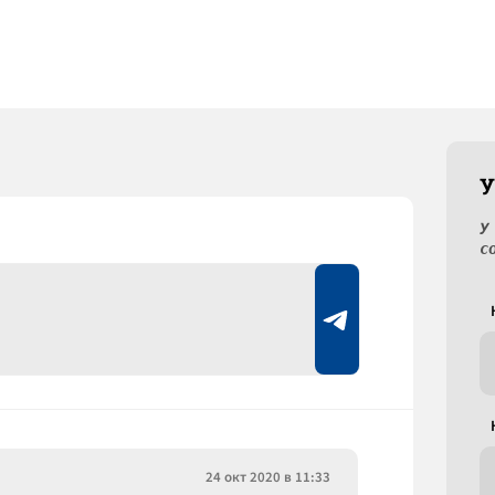
У
У
с
24 окт 2020 в 11:33