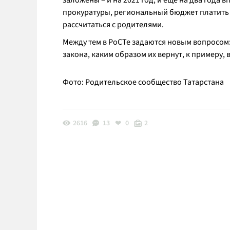
заложены – и на 2021 год, и еще на два года 
прокуратуры, региональный бюджет платить 
рассчитаться с родителями.
Между тем в РоСТе задаются новым вопросом
закона, каким образом их вернут, к примеру,
Фото: Родительское сообщество Татарстана
2616
13
0
2