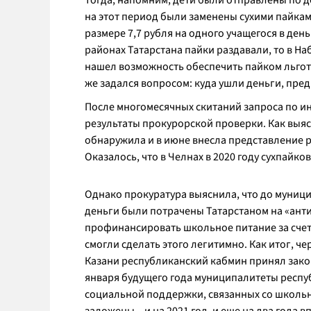
Тогда, напомним, дети были отправлены по 
на этот период были заменены сухими пайкам
размере 7,7 рубля на одного учащегося в ден
районах Татарстана пайки раздавали, то в На
нашел возможность обеспечить пайком льгот
же задался вопросом: куда ушли деньги, пре
После многомесячных скитаний запроса по и
результаты прокурорской проверки. Как выя
обнаружила и в июне внесла представление р
Оказалось, что в Челнах в 2020 году сухпайко
Однако прокуратура выяснила, что до муниц
деньги были потрачены Татарстаном на «ант
профинансировать школьное питание за счет
смогли сделать этого легитимно. Как итог, ч
Казани республиканский кабмин принял закон
января будущего года муниципалитеты респу
социальной поддержки, связанных со школьн