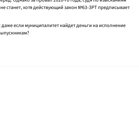
вперед. Однако за провал 2020-го года, судя по изысканиям
не станет, хотя действующий закон №63-ЗРТ предписывает
: даже если муниципалитет найдет деньги на исполнение
 выпускникам?