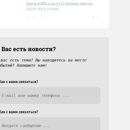
Врачи КДМЦ спасли 12-летнюю девочку
после укуса гадюки
1
07 авг в 15:05
 Вас есть новости?
 вас есть тема? Вы находитесь на месте
обытий? Напишите нам!
Как c вами связаться?
Как c вами связаться?