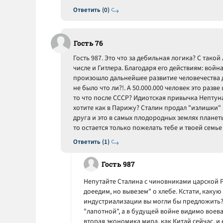
Ответить (0)
Гость 76
Гость 987. Это что за дебильная логика? С тако
числе и Гитлера. Благодаря его действиям: война
произошло дальнейшее развитие человечества до
не было что ли?!. А 50.000.000 человек это разв
то что после СССР? Идиотская привычка Нептуна
хотите как в Парижу? Сталин продал "излишки"
друга и это в самых плодородных землях планеты
то остается только пожелать тебе и твоей семье
Ответить (1)
Гость 987
Непутайте Сталина с чиновниками царской Ро
доеедим, но вывезем" о хлебе. Кстати, каку
индустриализации вы могли бы предложить? 
"лапотной", а в будущей войне видимо воева
вторая экономика мира, как Китай сейчас, 