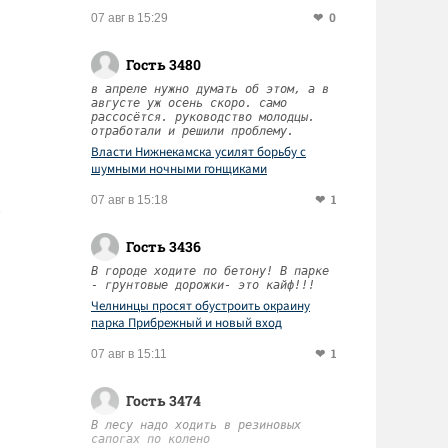
0
07 авг в 15:29
Гость 3480
в апреле нужно думать об этом, а в
августе уж осень скоро. само
рассосётся. руководство молодцы.
отработали и решили проблему.
Власти Нижнекамска усилят борьбу с
шумными ночными гонщиками
1
07 авг в 15:18
Гость 3436
В городе ходите по бетону! В парке
- грунтовые дорожки- это кайф!!!
Челнинцы просят обустроить окраину
парка Прибрежный и новый вход
1
07 авг в 15:11
Гость 3474
В лесу надо ходить в резиновых
сапогах по колено