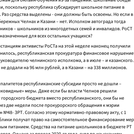
домам для онлайн-обучения из-за пандемии. Школьные обеды
и, поскольку республика субсидирует школьное питание в
ь. Раз средства выделены - они должны быть освоены. Но если в
бережных Челнах и Казани – нет. Исполком автограда тогда
ников – школьников из многодетных семей и инвалидов. РоСТ
дназначенные для всех остальных учащихся?
нстанциям активисты РоСТа на этой неделе наконец получили
снилось, республиканская прокуратура финансовое нарушение
уководителю челнинского исполкома, а в июле – и казанского.
в не додали на 96 млн рублей, а в Казани – на 338 миллионов.
ипалитетов республиканские субсидии просто не дошли –
иковидные» меры. Даже если бы власти Челнов решили
 городского бюджета вместо республиканского, они бы не
ерез две недели после прокурорского обращения к мэрии
 №48- ЗРТ. Согласно этому нормативно-правовому акту, с 1
блики получат право на самостоятельное финансирование мер
ым питанием. Средства на питание школьников в бюджете РТ