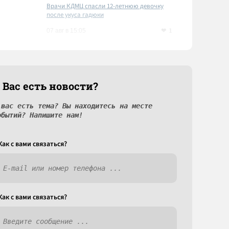
Врачи КДМЦ спасли 12-летнюю девочку
после укуса гадюки
1
07 авг в 15:05
 Вас есть новости?
 вас есть тема? Вы находитесь на месте
обытий? Напишите нам!
Как c вами связаться?
Как c вами связаться?