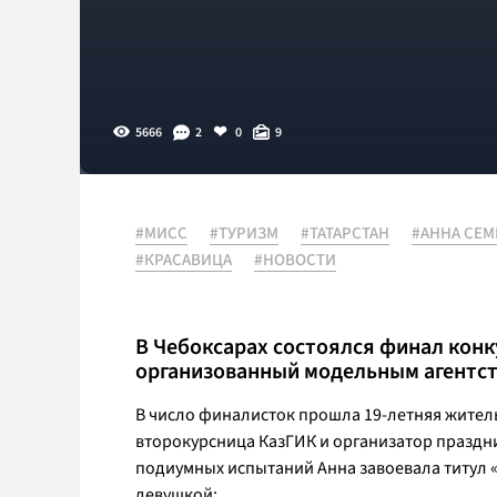
5666
2
0
9
#МИСС
#ТУРИЗМ
#ТАТАРСТАН
#АННА СЕ
#КРАСАВИЦА
#НОВОСТИ
В Чебоксарах состоялся финал конк
организованный модельным агентств
В число финалисток прошла 19-летняя житель
второкурсница КазГИК и организатор празд
подиумных испытаний Анна завоевала титул 
девушкой: