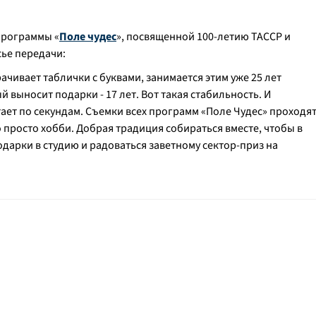
-программы «
Поле чудес
», посвященной 100-летию ТАССР и
ье передачи:
ачивает таблички с буквами, занимается этим уже 25 лет
й выносит подарки - 17 лет. Вот такая стабильность. И
тает по секундам. Съемки всех программ «Поле Чудес» проходя
о просто хобби. Добрая традиция собираться вместе, чтобы в
подарки в студию и радоваться заветному сектор-приз на