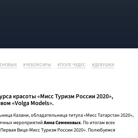
МЕНОВЫХ
#ЧЕБОКСАРЫ
#ПОЛЕ ЧУДЕС
#ДЕВУШКА
урса красоты «Мисс Туризм России 2020»,
ом «Volga Models».
ница Казани, обладательница титула «Мисс Татарстан 2020»,
ничных мероприятий
Анна Семеновых
. По итогам всех
«Первая Вице-Мисс Туризм России 2020». Полюбуемся