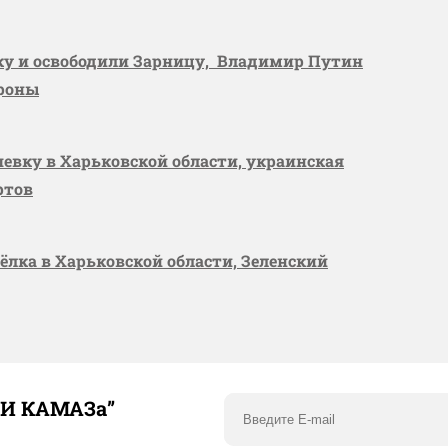
вку и освободили Зарницу, Владимир Путин
ороны
шевку в Харьковской области, украинская
ртов
сёлка в Харьковской области, Зеленский
ТИ КАМАЗа”