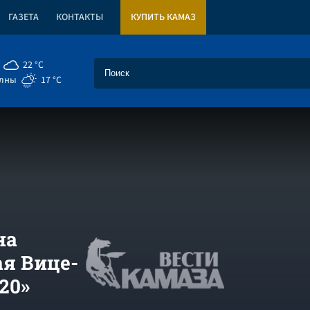
ГАЗЕТА
КОНТАКТЫ
КУПИТЬ КАМАЗ
22 °C
елны
17 °C
на
ая Вице-
20»