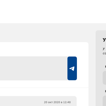
У
У
с
20 окт 2020 в 12:48