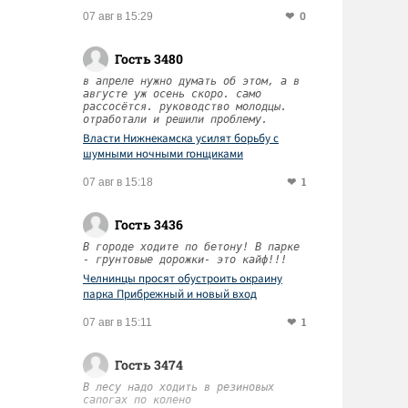
0
07 авг в 15:29
Гость 3480
в апреле нужно думать об этом, а в
августе уж осень скоро. само
рассосётся. руководство молодцы.
отработали и решили проблему.
Власти Нижнекамска усилят борьбу с
шумными ночными гонщиками
1
07 авг в 15:18
Гость 3436
В городе ходите по бетону! В парке
- грунтовые дорожки- это кайф!!!
Челнинцы просят обустроить окраину
парка Прибрежный и новый вход
1
07 авг в 15:11
Гость 3474
В лесу надо ходить в резиновых
сапогах по колено