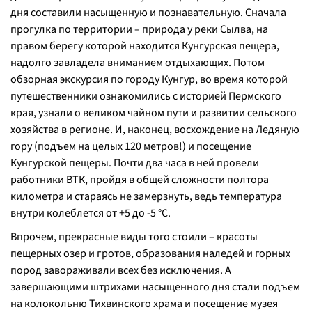
дня составили насыщенную и познавательную. Сначала
прогулка по территории – природа у реки Сылва, на
правом берегу которой находится Кунгурская пещера,
надолго завладела вниманием отдыхающих. Потом
обзорная экскурсия по городу Кунгур, во время которой
путешественники ознакомились с историей Пермского
края, узнали о великом чайном пути и развитии сельского
хозяйства в регионе. И, наконец, восхождение на Ледяную
гору (подъем на целых 120 метров!) и посещение
Кунгурской пещеры. Почти два часа в ней провели
работники ВТК, пройдя в общей сложности полтора
километра и стараясь не замерзнуть, ведь температура
внутри колеблется от +5 до -5 °C.
Впрочем, прекрасные виды того стоили – красоты
пещерных озер и гротов, образования наледей и горных
пород завораживали всех без исключения. А
завершающими штрихами насыщенного дня стали подъем
на колокольню Тихвинского храма и посещение музея