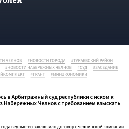
ТИ ЧЕЛНОВ
#НОВОСТИ ГОРОДА
#ТУКАЕВСКИЙ РАЙОН
#НОВОСТИ НАБЕРЕЖНЫХ ЧЕЛНОВ
#СУД
#ЗАСЕДАНИЕ
ОЙКОМПЛЕКТ
#ГРАНТ
#МИНЭКОНОМИКИ
ь в Арбитражный суд республики с иском к
з Набережных Челнов с требованием взыскать
14 года ведомство заключило договор с челнинской компании