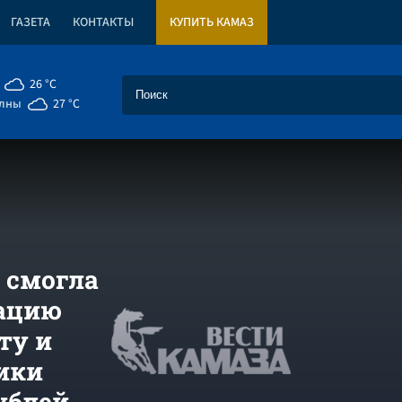
ГАЗЕТА
КОНТАКТЫ
КУПИТЬ КАМАЗ
26 °C
елны
27 °C
 смогла
зацию
ту и
ики
ублей