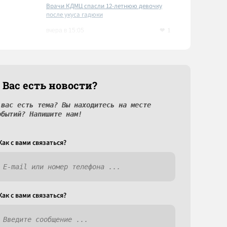
Врачи КДМЦ спасли 12-летнюю девочку
после укуса гадюки
1
вчера в 15:05
 Вас есть новости?
 вас есть тема? Вы находитесь на месте
обытий? Напишите нам!
Как c вами связаться?
Как c вами связаться?