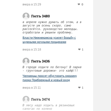
0
вчера в 15:29
Гость 3480
в апреле нужно думать об этом, а в
августе уж осень скоро. само
рассосётся. руководство молодцы.
отработали и решили проблему.
Власти Нижнекамска усилят борьбу с
шумными ночными гонщиками
1
вчера в 15:18
Гость 3436
В городе ходите по бетону! В парке
- грунтовые дорожки- это кайф!!!
Челнинцы просят обустроить окраину
парка Прибрежный и новый вход
1
вчера в 15:11
Гость 3474
В лесу надо ходить в резиновых
сапогах по колено