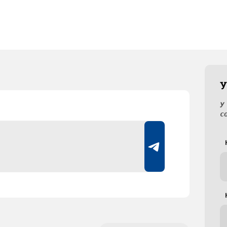
У
У
с