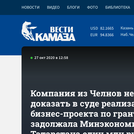
НОВОСТИ
ВИДЕО
БЛОГИ
ФОТО
БИБЛИОТЕКА
Казань
USD
82.1665
Наб.Ч
EUR
94.8366
27 окт 2020 в 12:58
Компания из Челнов не
доказать в суде реали
бизнес-проекта по гран
задолжала Минэконом
Татарстана один млн р