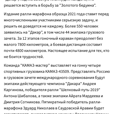
решается вступить в борьбу за "Золотого бедуина".
Издание ралли-марафона образца 2021 года ставит перед
многочисленными участниками серьезную задачу, и
решить ее доведется не каждому. Более 550 человек
заявились на "Дакар", в том числе 44 экипажа грузового
зачета. За 12 этапов гоночный караван преодолеет без
малого 7800 километров, а боевая дистанция составит
почти 4800 километров. Настоящее испытание для тех, кто
не боится трудностей.
Команда "КАМАЗ-мастер" выставляет на гонку четыре
спортивных грузовика КАМАЗ-43509. Представлять Россию
в грузовом зачете международного соревнования будут
экипажи действующего чемпиона "Дакара" Андрея
Каргинова, победителя ралли "Шелковый путь-2019"
Антона Шибалова, а также экипажи Айрата Мардеева и
Дмитрия Сотникова. Пятикратный победитель ралли-
марафона Эдуард Николаев в Саудовской Аравии будет