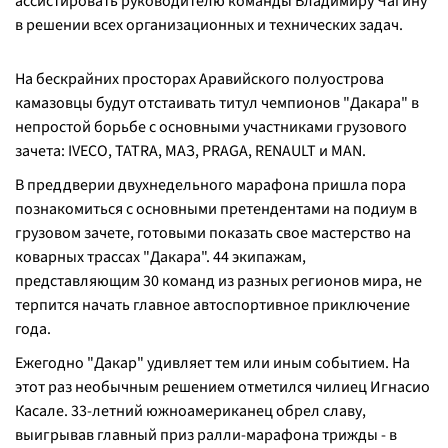
ассистировать руководителю команды Владимиру Чагину
в решении всех организационных и технических задач.
На бескрайних просторах Аравийского полуострова
камазовцы будут отстаивать титул чемпионов "Дакара" в
непростой борьбе с основными участниками грузового
зачета: IVECO, TATRA, МАЗ, PRAGA, RENAULT и MAN.
В преддверии двухнедельного марафона пришла пора
познакомиться с основными претендентами на подиум в
грузовом зачете, готовыми показать свое мастерство на
коварных трассах "Дакара". 44 экипажам,
представляющим 30 команд из разных регионов мира, не
терпится начать главное автоспортивное приключение
года.
Ежегодно "Дакар" удивляет тем или иным событием. На
этот раз необычным решением отметился чилиец Игнасио
Касале. 33-летний южноамериканец обрел славу,
выигрывав главный приз ралли-марафона трижды - в