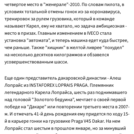
четвертое место в "женерале"-2010. По словам пилота, в
условиях тотальной отмены гонок из-за коронавируса,
тренировок за рулем грузовика, который в команде
называют Карел, ему не хватало, но задача амбициозная -
место в призах. Главным изменением в IVECO стала
установка "автомата", и теперь машина едет куда быстрее,
чем раньше. Также "хищник" в желтой ливрее "похудел"
на несколько десятков килограммов и обзавелся
усовершенствованным шасси.
Еще один представитель дакаровской династии - Алеш
Лопрайс из INSTAFOREX LOPRAIS PRAGA. Племянник
легендарного Карела Лопрайса, шесть раз поднимавшего
над головой "Золотого бедуина", мечтает о своей первой
победе на "Дакаре" или повторении третьего места в 2007-
м. И отмечать 41-й день рождения ему придется по ходу 15-
й в карьере гонки на грузовике Praga V4S Dakar. На нем
Лопрайс стал шестым в прошлом январе, но за минувший