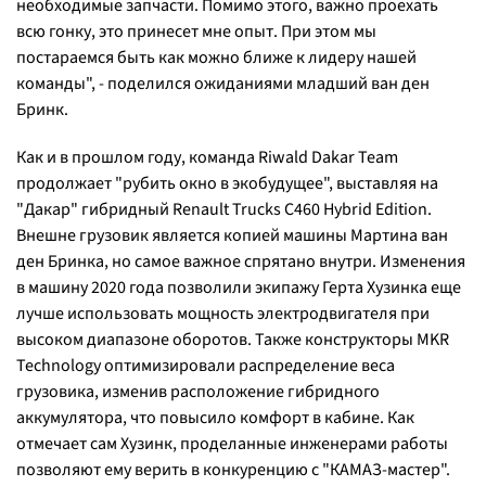
необходимые запчасти. Помимо этого, важно проехать
всю гонку, это принесет мне опыт. При этом мы
постараемся быть как можно ближе к лидеру нашей
команды", - поделился ожиданиями младший ван ден
Бринк.
Как и в прошлом году, команда Riwald Dakar Team
продолжает "рубить окно в экобудущее", выставляя на
"Дакар" гибридный Renault Trucks C460 Hybrid Edition.
Внешне грузовик является копией машины Мартина ван
ден Бринка, но самое важное спрятано внутри. Изменения
в машину 2020 года позволили экипажу Герта Хузинка еще
лучше использовать мощность электродвигателя при
высоком диапазоне оборотов. Также конструкторы MKR
Technology оптимизировали распределение веса
грузовика, изменив расположение гибридного
аккумулятора, что повысило комфорт в кабине. Как
отмечает сам Хузинк, проделанные инженерами работы
позволяют ему верить в конкуренцию с "КАМАЗ-мастер".