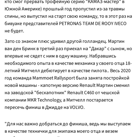
кто смог прервать трофейную серию "КАМАЗ-мастер" в
Южной Америке) прошлый год пропустил из-за травмы
спины, но выпустил на старт свою команду, то в этот раз на
бивуаке представителей PETRONAS TEAM DE ROOY IVECO
не будет.
Зато со знаком плюс удивил другой голландец. Мартин
ван ден Бринк в третий раз приехал на "Дакар" с сыном, но
впервые не сядет с ним в одну машину. Набравшись
необходимого опыта в качестве механика у своего отца 18-
летний Митчелл дебютирует в качестве пилота.. Весь 2020
год команда Mammoet Rallysport была занята постройкой
новой машины - капотную версию Renault Мартин сменил
на заводской "бескапотник" Renault C460 от чешской
компании MKR Technology, а Митчелл постарается
пересечь финиш в Джидде на VOLVO.
"Для нас важно добраться до финиша, ведь мы выступаем
в качестве технички для экипажа моего отца и везем