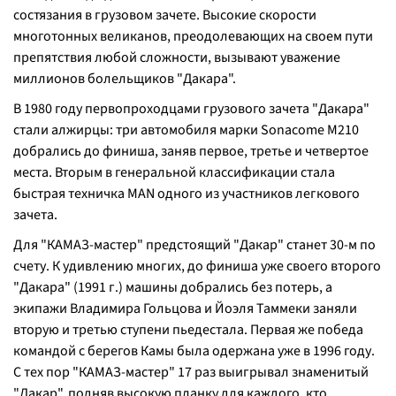
состязания в грузовом зачете. Высокие скорости
многотонных великанов, преодолевающих на своем пути
препятствия любой сложности, вызывают уважение
миллионов болельщиков "Дакара".
В 1980 году первопроходцами грузового зачета "Дакара"
стали алжирцы: три автомобиля марки Sonacome M210
добрались до финиша, заняв первое, третье и четвертое
места. Вторым в генеральной классификации стала
быстрая техничка MAN одного из участников легкового
зачета.
Для "КАМАЗ-мастер" предстоящий "Дакар" станет 30-м по
счету. К удивлению многих, до финиша уже своего второго
"Дакара" (1991 г.) машины добрались без потерь, а
экипажи Владимира Гольцова и Йоэля Таммеки заняли
вторую и третью ступени пьедестала. Первая же победа
командой с берегов Камы была одержана уже в 1996 году.
С тех пор "КАМАЗ-мастер" 17 раз выигрывал знаменитый
"Дакар", подняв высокую планку для каждого, кто