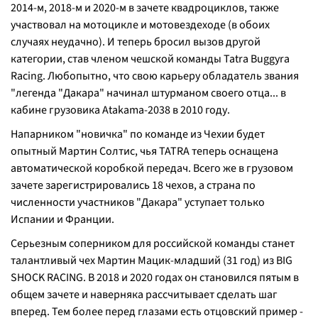
2014-м, 2018-м и 2020-м в зачете квадроциклов, также
участвовал на мотоцикле и мотовездеходе (в обоих
случаях неудачно). И теперь бросил вызов другой
категории, став членом чешской команды Tatra Buggyra
Racing. Любопытно, что свою карьеру обладатель звания
"легенда "Дакара" начинал штурманом своего отца... в
кабине грузовика Atakama-2038 в 2010 году.
Напарником "новичка" по команде из Чехии будет
опытный Мартин Солтис, чья TATRA теперь оснащена
автоматической коробкой передач. Всего же в грузовом
зачете зарегистрировались 18 чехов, а страна по
численности участников "Дакара" уступает только
Испании и Франции.
Серьезным соперником для российской команды станет
талантливый чех Мартин Мацик-младший (31 год) из BIG
SHOCK RACING. В 2018 и 2020 годах он становился пятым в
общем зачете и наверняка рассчитывает сделать шаг
вперед. Тем более перед глазами есть отцовский пример -