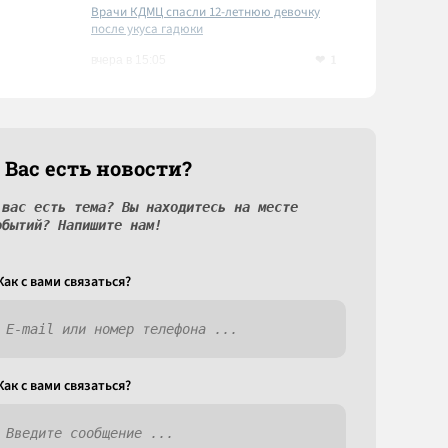
Врачи КДМЦ спасли 12-летнюю девочку
после укуса гадюки
1
вчера в 15:05
 Вас есть новости?
 вас есть тема? Вы находитесь на месте
обытий? Напишите нам!
Как c вами связаться?
Как c вами связаться?