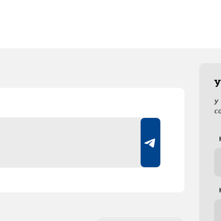
У
У
с