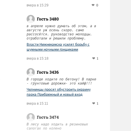
0
вчера в 15:29
Гость 3480
в апреле нужно думать об этом, а в
августе уж осень скоро. само
рассосётся. руководство молодцы.
отработали и решили проблему.
Власти Нижнекамска усилят борьбу с
шумными ночными гонщиками
1
вчера в 15:18
Гость 3436
В городе ходите по бетону! В парке
- грунтовые дорожки- это кайф!!!
Челнинцы просят обустроить окраину
парка Прибрежный и новый вход
1
вчера в 15:11
Гость 3474
В лесу надо ходить в резиновых
сапогах по колено