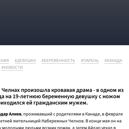
ЕНИЯ
#ДЕВУШКА
#БЕРЕМЕННОСТЬ
#ПАРЕНЬ
#КАНАДА
#НОВОСТИ
 Челнах произошла кровавая драма - в одном из
ода на 19-летнюю беременную девушку с ножом
риходился ей гражданским мужем.
йдар Алиев
, проживавший с родителями в Канаде, в феврале
-летней жительницей Набережных Челнов. В конце мая он на
ду молодыми людьми возник роман, а затем Айдар уехал в