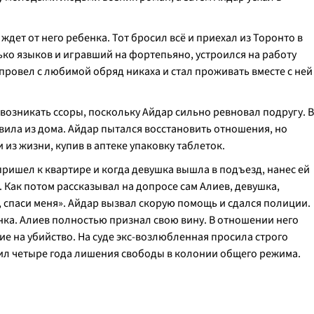
ждет от него ребенка. Тот бросил всё и приехал из Торонто в
ко языков и игравший на фортепьяно, устроился на работу
ровел с любимой обряд никаха и стал проживать вместе с ней
возникать ссоры, поскольку Айдар сильно ревновал подругу. В
авила из дома. Айдар пытался восстановить отношения, но
из жизни, купив в аптеке упаковку таблеток.
 пришел к квартире и когда девушка вышла в подъезд, нанес ей
 Как потом рассказывал на допросе сам Алиев, девушка,
, спаси меня». Айдар вызвал скорую помощь и сдался полиции.
нка. Алиев полностью признал свою вину. В отношении него
е на убийство. На суде экс-возлюбленная просила строго
чил четыре года лишения свободы в колонии общего режима.