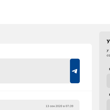
У
У
с
13 сен 2020 в 07:39