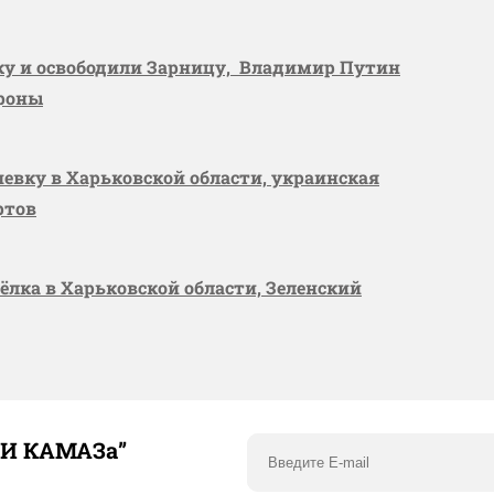
вку и освободили Зарницу, Владимир Путин
ороны
шевку в Харьковской области, украинская
ртов
сёлка в Харьковской области, Зеленский
ТИ КАМАЗа”