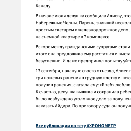
Канаду.
В начале июля девушка сообщила Алиеву, что 
Набережные Челны. Парень, знавший несколь
простым слесарем в железнодорожное депо, п
на съемной квартире в 7 комплексе.
Вскоре между гражданскими супругами стали 
итоге она предложила ему расстаться и выст
безуспешно. И даже предпринял попытку уйти 
13 сентября, накануне своего отъезда, Алиев
три ножевых ранения в грудную клетку и шею.
получив ранения, сказала ему: «Я тебя люблю
К счастью, девушка выжила и сохранила ребе
было возбуждено уголовное дело за покушени
наказать Айдара. По приговору суда он полу
Все публикации по тегу #ХРОНОМЕТР