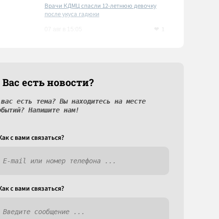
Врачи КДМЦ спасли 12-летнюю девочку
после укуса гадюки
1
07 авг в 15:05
 Вас есть новости?
 вас есть тема? Вы находитесь на месте
обытий? Напишите нам!
Как c вами связаться?
Как c вами связаться?