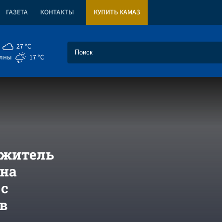
ГАЗЕТА
КОНТАКТЫ
КУПИТЬ КАМАЗ
27 °C
елны
17 °C
 житель
 на
 с
в