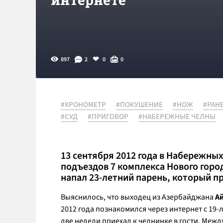
897
2
0
0
#ХРОНОМЕТР
#ПОКУШЕНИЕ
#НОЖ
#РАН
#СУД
#ПРИГОВОР
#НАБЕРЕЖНЫЕ ЧЕЛНЫ
13 сентября 2012 года в Набережных
подъездов 7 комплекса Нового гор
напал 23-летний парень, который п
Выяснилось, что выходец из Азербайджана
А
2012 года познакомился через интернет c 19
две недели приехал к челнинке в гости. Меж