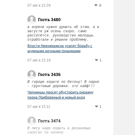
0
07 авг в 15:29
Гость 3480
в апреле нужно думать об этом, а в
августе уж осень скоро. само
рассосётся. руководство молодцы.
отработали и решили проблему.
Власти Нижнекамска усилят борьбу с
шумными ночными гонщиками
1
07 авг в 15:18
Гость 3436
В городе ходите по бетону! В парке
- грунтовые дорожки- это кайф!!!
Челнинцы просят обустроить окраину
парка Прибрежный и новый вход
1
07 авг в 15:11
Гость 3474
В лесу надо ходить в резиновых
сапогах по колено