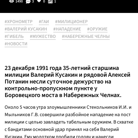
1490
3
0
1
#ХРОНОМЕТР
#ГАИ
#МИЛИЦИОНЕР
#ВАЛЕРИЙ КУСАКИН
#НАПАДЕНИЕ
#ОРУЖИЕ
#ГИБЕЛЬ
#МУЖЕСТВО
#НАБЕРЕЖНЫЕ ЧЕЛНЫ
#НОВОСТИ
23 декабря 1991 года 35-летний старшина
милиции Валерий Кусакин и рядовой Алексей
Потанин несли суточное дежурство на
контрольно-пропускном пункте у
Боровецкого моста в Набережных Челнах.
Около 5 часов утра злоумышленники Стекольников И.И. и
Мыльников Г.В. совершили разбойное нападение на пост
милиции с целью завладеть табельным оружием. В схватке
с бандитами основной удар принял на себя Валерий
Кусакин. Ему молотком пробили голову и нанесли