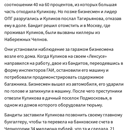
соотношении 40 на 60 процентов, из которых большая
часть отходила Куликову. Но позже бизнесмен и лидер
ОПГ разругались и Куликов послал Тагирьянова, отказав
ему в доле. Бандит решил отомстить и в Москву, где
проживал Куликов, были вызваны киллеры из
Набережных Челнов.
Они установили наблюдение за гаражом бизнесмена
возле его дома. Когда Куликов на своем «Лексусе»
направился на работу, двое из бандитов, переодевшись в
форму инспекторов ГАИ, остановили его машину и
потребовали продемонстрировать содержимое
багажника. Бизнесмен вышел из автомобиля, его ударили
по голове и запихнули в машину. После чего преступники
отвезли Куликова в дачный поселок Подмосковья, в
одном из домов которого оборудовали тюрьму.
Бандиты заставили Куликова позвонить своему главному
бухгалтеру, чтобы та перевела на банковские счета в
Черногории 34 миллиона рублей, что та и сделала. 21