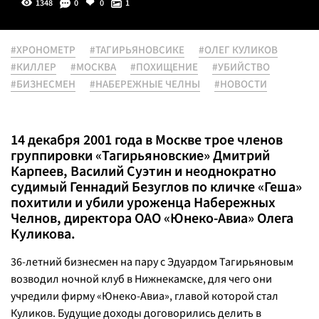
1348
0
0
1
#ХРОНОМЕТР
#ТАГИРЬЯНОВСИКЕ
#ОЛЕГ КУЛИКОВ
#КИЛЛЕР
#МОСКВА
#ПОХИЩЕНИЕ
#УБИЙСТВО
#БИЗНЕСМЕН
#НАБЕРЕЖНЫЕ ЧЕЛНЫ
#НОВОСТИ
14 декабря 2001 года в Москве трое членов
группировки «Тагирьяновские» Дмитрий
Карпеев, Василий Суэтин и неоднократно
судимый Геннадий Безуглов по кличке «Геша»
похитили и убили уроженца Набережных
Челнов, директора ОАО «Юнеко-Авиа» Олега
Куликова.
36-летний бизнесмен на пару с Эдуардом Тагирьяновым
возводил ночной клуб в Нижнекамске, для чего они
учредили фирму «Юнеко-Авиа», главой которой стал
Куликов. Будущие доходы договорились делить в