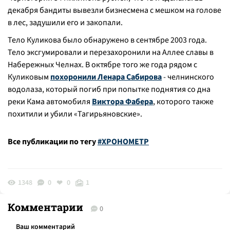
декабря бандиты вывезли бизнесмена с мешком на голове
в лес, задушили его и закопали.
Тело Куликова было обнаружено в сентябре 2003 года.
Тело эксгумировали и перезахоронили на Аллее славы в
Набережных Челнах. В октябре того же года рядом с
Куликовым
похоронили Ленара Сабирова
- челнинского
водолаза, который погиб при попытке поднятия со дна
реки Кама автомобиля
Виктора Фабера
, которого также
похитили и убили «Тагирьяновские».
Все публикации по тегу
#ХРОНОМЕТР
1348
0
0
1
Комментарии
0