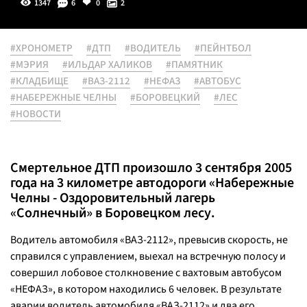
1347
6
0
2
#ХРОНОМЕТР
#ДТП
#ВОДИТЕЛЬ
#ПЕЙНТБОЛ
#МЭРИЯ
#ИЛЬДАР ХАЛИКОВ
#ПАМЯТНИК
#КЛАДБИЩЕ
#ВАЗ-2112
#НЕФАЗ
#АВТОБУС
#НАБЕРЕЖНЫЕ ЧЕЛНЫ
#БОРОВЕЦКИЙ
#ЛЕС
#НОВОСТИ
Смертельное ДТП произошло 3 сентября 2005
года на 3 километре автодороги «Набережные
Челны - Оздоровительный лагерь
«Солнечный» в Боровецком лесу.
Водитель автомобиля «ВАЗ-2112», превысив скорость, не
справился с управлением, выехал на встречную полосу и
совершил лобовое столкновение с вахтовым автобусом
«НЕФАЗ», в котором находились 6 человек. В результате
аварии водитель автомобиля «ВАЗ-2112» и два его