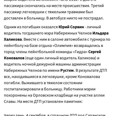
пассажира скончались на месте происшествия. Третий
пассажир легковушки с тяжелыми травмами был
доставлен в больницу. В автобусе никто не пострадал.
Одним из погибших оказался
Юрий Сорвин
- личный
водитель тогдашнего мэра Набережных Челнов
Ильдара
Халикова
. Вместе с ним в салоне автомобиля с турнира по
пейнтболу на базе отдыха «Олимпия» возвращались в
город члены пейнтбольной команды «Гидра»
Сергей
Коновалов
(еще один личный водитель Халикова) и
водитель ночной дежурной машины администрации
Набережных Челнов по имени
Рустем
. В результате ДТП
все, находившиеся в легковушке, кроме Коновалова
погибли. Выжившего в тяжелом состоянии
госпитализировали в больницу. Работники мэрии
похоронены на Орловском кладбище на участке аллеи
Славы. На месте ДТП установлен памятник:
Через день, 4 сентября, в страшном ДТП под Саранском