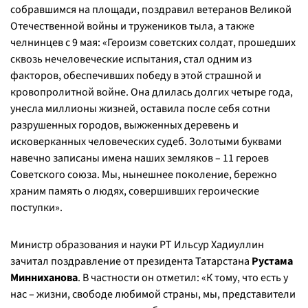
собравшимся на площади, поздравил ветеранов Великой
Отечественной войны и тружеников тыла, а также
челнинцев с 9 мая: «
Героизм советских солдат, прошедших
сквозь нечеловеческие испытания, стал одним из
факторов, обеспечивших победу в этой страшной и
кровопролитной войне. Она длилась долгих четыре года,
унесла миллионы жизней, оставила после себя сотни
разрушенных городов, выжженных деревень и
исковерканных человеческих судеб. Золотыми буквами
навечно записаны имена наших земляков – 11 героев
Советского союза. Мы, нынешнее поколение, бережно
храним память о людях, совершивших героические
поступки
».
Министр образования и науки РТ Ильсур Хадиуллин
зачитал поздравление от президента Татарстана
Рустама
Минниханова
. В частности он отметил: «
К тому, что есть у
нас – жизни, свободе любимой страны, мы, представители