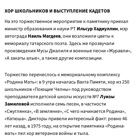
ХОР ШКОЛЬНИКОВ И ВЫСТУПЛЕНИЕ КАДЕТОВ
На это торжественное мероприятие к памятнику приехал
министр образования и науки РТ
Ильсур Хадиуллин
, мэр
автограда
Наиль Магдеев
, они возложили цветы к
мемориалу татарского поэта. Здесь же прозвучали
произведения Мусы Джалиля и военные песни «Журавли»,
«А закаты алые», а также другие композиции.
Торжество перенеслось к мемориальному комплексу
«Родина Мать»: в 9 утра началась Вахта Памяти,
хор из 250
школьников «Поющие Челны» под руководством
преподавателя детской школы искусств №7
Луизы
Замиловой
исполнили семь песен, в частности
«Смуглянка», «В землянке», «С чего начинается Родина»,
«Катюша». Дикторы привели интересный факт: ровно 46
лет назад, в 1975 году, на открытие памятника «Родина-
мать» пел хор ветеранов войны и тыла.