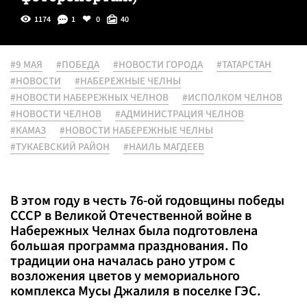
1174
1
0
40
#9 МАЯ
#ПОБЕДА
#НОВОСТИ ГОРОДА
#ТАТАРСТАН
#НОВОСТИ
#НАБЕРЕЖНЫЕ ЧЕЛНЫ
#НОВОСТИ НАБЕРЕЖНЫХ ЧЕЛНОВ
#ИСПОЛКОМ ЧЕЛНОВ
#НОВОСТИ ЧЕЛНОВ
#АДМИНИСТРАЦИЯ ЧЕЛНОВ
#КАМАЗ
#НОВОСТИ НАБЕРЕЖНЫЕ ЧЕЛНЫ
#ТУКАЕВСКИЙ РАЙОН
#НАИЛЬ МАГДЕЕВ
В этом году в честь 76-ой годовщины победы
СССР в Великой Отечественной войне в
Набережных Челнах была подготовлена
большая программа празднования. По
традиции она началась рано утром с
возложения цветов у мемориального
комплекса Мусы Джалиля в поселке ГЭС.