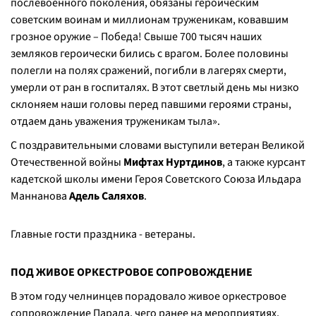
послевоенного поколения, обязаны героическим
советским воинам и миллионам труженикам, ковавшим
грозное оружие – Победа! Свыше 700 тысяч наших
земляков героически бились с врагом. Более половины
полегли на полях сражений, погибли в лагерях смерти,
умерли от ран в госпиталях. В этот светлый день мы низко
склоняем наши головы перед павшими героями страны,
отдаем дань уважения труженикам тыла
».
С поздравительными словами выступили ветеран Великой
Отечественной войны
Мифтах Нуртдинов
, а также курсант
кадетской школы имени Героя Советского Союза Ильдара
Маннанова
Адель Саляхов
.
Главные гости праздника - ветераны.
ПОД ЖИВОЕ ОРКЕСТРОВОЕ СОПРОВОЖДЕНИЕ
В этом году челнинцев порадовало живое оркестровое
сопровождение Парада, чего ранее на мероприятиях,