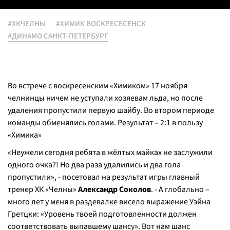
#ХКЧЕЛНЫ
#ХИМИК ВОСКРЕСЕСЕНСК
#ДИНАМО САНКТ-ПЕТЕРБУРГ
Во встрече с воскресенским «Химиком» 17 ноября
челнинцы ничем не уступали хозяевам льда, но после
удаления пропустили первую шайбу. Во втором периоде
команды обменялись голами. Результат – 2:1 в пользу
«Химика»
«Неужели сегодня ребята в жёлтых майках не заслужили
одного очка?! Но два раза удалились и два гола
пропустили», - посетовал на результат игры главный
тренер ХК «Челны»
Александр Соколов
. - А глобально –
много лет у меня в раздевалке висело выражение Уэйна
Гретцки: «Уровень твоей подготовленности должен
соответствовать выпавшему шансу». Вот нам шанс