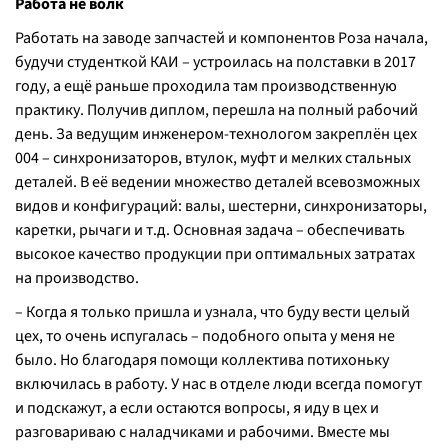
Работа не волк
Работать на заводе запчастей и компонентов Роза начала,
будучи студенткой КАИ – устроилась на полставки в 2017
году, а ещё раньше проходила там производственную
практику. Получив диплом, перешла на полный рабочий
день. За ведущим инженером-технологом закреплён цех
004 – синхронизаторов, втулок, муфт и мелких стальных
деталей. В её ведении множество деталей всевозможных
видов и конфигураций: валы, шестерни, синхронизаторы,
каретки, рычаги и т.д. Основная задача – обеспечивать
высокое качество продукции при оптимальных затратах
на производство.
– Когда я только пришла и узнала, что буду вести целый
цех, то очень испугалась – подобного опыта у меня не
было. Но благодаря помощи коллектива потихоньку
включилась в работу. У нас в отделе люди всегда помогут
и подскажут, а если остаются вопросы, я иду в цех и
разговариваю с наладчиками и рабочими. Вместе мы