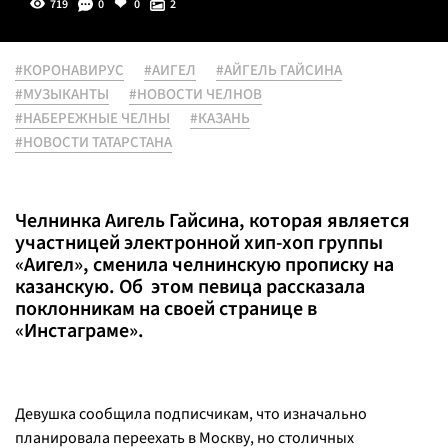
719
0
0
2
#КОРОНАВИРУС
#АИГЕЛ
#АЙГЕЛЬ ГАЙСИНА
#МУЗЫКАНТЫ
#НОВОСТИ ЧЕЛНОВ
#НАБЕРЕЖНЫЕ ЧЕЛНЫ
#КАЗАНЬ
#НОВОСТИ ТАТАРСТАНА
Челнинка Аигель Гайсина, которая является
участницей электронной хип-хоп группы
«Аигел», сменила челнинскую прописку на
казанскую. Об этом певица рассказала
поклонникам на своей странице в
«Инстаграме».
Девушка сообщила подписчикам, что изначально
планировала переехать в Москву, но столичных