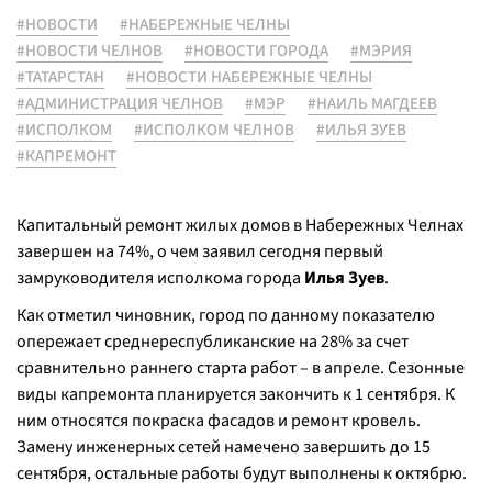
#НОВОСТИ
#НАБЕРЕЖНЫЕ ЧЕЛНЫ
#НОВОСТИ ЧЕЛНОВ
#НОВОСТИ ГОРОДА
#МЭРИЯ
#ТАТАРСТАН
#НОВОСТИ НАБЕРЕЖНЫЕ ЧЕЛНЫ
#АДМИНИСТРАЦИЯ ЧЕЛНОВ
#МЭР
#НАИЛЬ МАГДЕЕВ
#ИСПОЛКОМ
#ИСПОЛКОМ ЧЕЛНОВ
#ИЛЬЯ ЗУЕВ
#КАПРЕМОНТ
Капитальный ремонт жилых домов в Набережных Челнах
завершен на 74%, о чем заявил сегодня первый
замруководителя исполкома города
Илья Зуев
.
Как отметил чиновник, город по данному показателю
опережает среднереспубликанские на 28% за счет
сравнительно раннего старта работ – в апреле. Сезонные
виды капремонта планируется закончить к 1 сентября. К
ним относятся покраска фасадов и ремонт кровель.
Замену инженерных сетей намечено завершить до 15
сентября, остальные работы будут выполнены к октябрю.