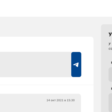
У
У
с
14 окт 2021 в 15:30