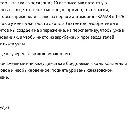
тор, – так как в последние 10 лет высокую патентную
нтуют все, что только можно, например, те же фаски,
торые применялись еще на первом автомобиле КАМАЗ в 1976
тов и у меня в частности около 30 патентов, изобретений и
тов мы создаем на опережение, на перспективу, чтобы уже в
нованиях, и чтобы никто из зарубежных производителей
ть эти узлы.
ще не уверен в своих возможностях:
орой смешные или кажущиеся вам бредовыми, своим коллегам и
новое и необыкновенное, поднять уровень камазовской
вень.
ЗУДИН.