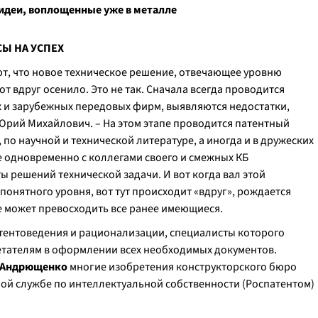
идеи, воплощенные уже в металле
Ы НА УСПЕХ
, что новое техническое решение, отвечающее уровню
от вдруг осенило. Это не так. Сначала всегда проводится
 и зарубежных передовых фирм, выявляются недостатки,
Юрий Михайлович. – На этом этапе проводится патентный
по научной и технической литературе, а иногда и в дружеских
е одновременно с коллегами своего и смежных КБ
 решений технической задачи. И вот когда вал этой
понятного уровня, вот тут происходит «вдруг», рождается
е может превосходить все ранее имеющиеся.
атентоведения и рационализации, специалисты которого
тателям в оформлении всех необходимых документов.
 Андрющенко
многие изобретения конструкторского бюро
й службе по интеллектуальной собственности (Роспатентом)