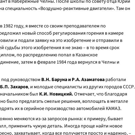
гант в Набережные Челны. После школы по совету отца Юрий
на специальность «Воздушно-реактивные двигатели». Там он
 в 1982 году, я вместе со своим преподавателем по
редложил новый способ регулирования горения в камере
овили и подали заявку на это изобретение и отправили в
 судьбы этого изобретения я не знаю – в то время срок
диплом, по распределению попал в Казанское
инение, затем в феврале 1984 года вернулся в Челны и
я под руководством
В.Н. Баруна и Р.А. Азаматова
работали
 Б.П. Захаров
, и молодые специалисты из других городов СССР.
е начальником был
К.И. Новицкий.
Отмечает, что благодаря
жно было предлагать смелые решения, воплощать в металле
едрять их в серийное производство автомобилей КАМАЗ.
оянно меняются из-за запросов рынка: к примеру, бывает
талл, применить чужую деталь. Иногда проще найти новое
есно, захватывает, когда все получается просто и надежно, –