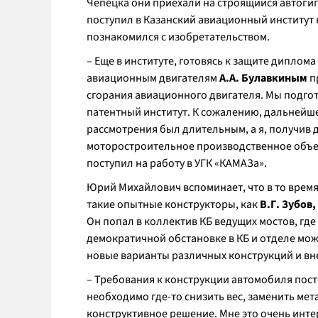
Чепецка они приехали на строящийся автоги
поступил в Казанский авиационный институт 
познакомился с изобретательством.
– Еще в институте, готовясь к защите диплома
авиационным двигателям
А.А. Булавкиным
п
сгорания авиационного двигателя. Мы подгот
патентный институт. К сожалению, дальнейшей
рассмотрения был длительным, а я, получив 
моторостроительное производственное объед
поступил на работу в УГК «КАМАЗа».
Юрий Михайлович вспоминает, что в то врем
такие опытные конструкторы, как
В.Г. Зубов,
Он попал в коллектив КБ ведущих мостов, гд
демократичной обстановке в КБ и отделе мо
новые варианты различных конструкций и вн
– Требования к конструкции автомобиля пост
необходимо где-то снизить вес, заменить ме
конструктивное решение. Мне это очень интер