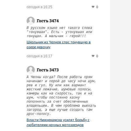
0
сегодня в 16:25
Гость 3474
В русском языке нет такого слова
"тонувшая". Есть - утонувшая или
тонущая. А мальчик - герой!!!
Школьник из Челнов спас тонувшую в
озере девочку
и
0
сегодня в 16:17
Гость 3473
А Челны когда? После работы прям
начинают и порой до часу ночи шум,
рев и гул. Ну или как вариант
жесткие лежачие, шумовые полосы,
камеры как на скорость, так и на
шум, чтобы постоянно казну
пополнять за счет обеспеченных
владельцев. В чем проблема выехать
загород, а еще лучше создать там
дрэг-полосу.
Власти Нижнекамска усилят борьбу с
любителями ночных мотозаездов