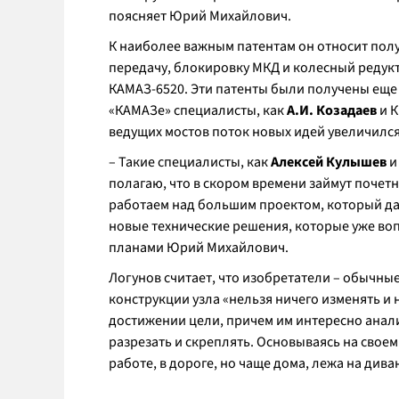
поясняет Юрий Михайлович.
К наиболее важным патентам он относит полу
передачу, блокировку МКД и колесный редукт
КАМАЗ-6520. Эти патенты были получены еще в
«КАМАЗе» специалисты, как
А.И. Козадаев
и 
ведущих мостов поток новых идей увеличился
– Такие специалисты, как
Алексей Кулышев
полагаю, что в скором времени займут почет
работаем над большим проектом, который да
новые технические решения, которые уже воп
планами Юрий Михайлович.
Логунов считает, что изобретатели – обычные
конструкции узла «нельзя ничего изменять и н
достижении цели, причем им интересно анал
разрезать и скреплять. Основываясь на своем 
работе, в дороге, но чаще дома, лежа на дива