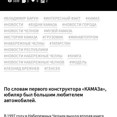
1039
1
0
2
#ВЛАДИМИР БАРУН
#ИНТЕРЕСНЫЙ ФАКТ
#КАМАЗ
#НОВОСТИ
#БУДНИ КАМАЗА
#НОВОСТИ ГОРОДА
#НОВОСТИ ЧЕЛНОВ
#МУЗЕЙ КАМАЗА
#ИСТОРИЯ КАМАЗА
#ГРУЗОВИК
#МИНАВТОПРОМ
#НАБЕРЕЖНЫЕ ЧЕЛНЫ
#ТАТАРСТАН
#НОВОСТИ РЕСПУБЛИКИ
#НОВОСТИ НАБЕРЕЖНЫЕ ЧЕЛНЫ
#КНИГА
#НОВОСТИ НАБЕРЕЖНЫХ ЧЕЛНОВ
#МОДЕЛЬ
#ЛЕОНИД БРЕЖНЕВ
#ГЕНСЕК
По словам первого конструктора «КАМАЗа»,
юбиляр был большим любителем
автомобилей.
В 1997 году в Набережных Челнах вышла вторая книга