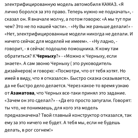
электрифицированную модель автомобиля КАМАЗ. «Я
лично боролся за это право. Теперь нужно не подкачать», -
сказал он. Я вначале молчу, а потом говорю: «А мы тут при
чем? Это не по нашей части». - «Ну Вы же раньше делали!» -
«Нет, электрифицированные модели никогда не делали. И
ничего сейчас для моделей не имеем». - «Ну ладно, -
говорит, - я сейчас подошлю помощника. К кому там
обратиться? К
Черныху
?» - «Можно к Черныху, если
знаете». А сам звоню Черныху ( это руководитель
дизайнеров) и говорю: «Посмотри, что от тебя хотят. Но
имей в виду, что я отказался». Быстро сказка сказывается,
да не быстро дело делается. Через какое-то время узнаю
от
Азаматова
, что Черных все-таки принял это задание.
«Зачем он это сделал?» - «Да его просто запугали. Говорят:
ты что, не понимаешь, для кого эта модель
предназначена? Твой главный конструктор отказался, так
ему за это ничего не будет. А тебя мы, если не будешь
делать, в рог согнем!»