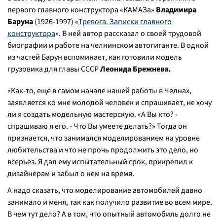
первого главного конструктора «КАМАЗа»
Владимира
Баруна
(1926-1997) «
Тревога. Записки главного
конструктора
». В ней автор рассказал о своей трудовой
биографии и работе на челнинском автогиганте. В одной
из частей Барун вспоминает, как готовили модель
грузовика для главы СССР
Леонида Брежнева.
«
Как-то, еще в самом начале нашей работы в Челнах,
заявляется ко мне молодой человек и спрашивает, не хочу
ли я создать модельную мастерскую. «А Вы кто? -
спрашиваю я его. - Что Вы умеете делать?» Тогда он
признается, что занимался моделированием на уровне
любительства и что не прочь продолжить это дело, но
всерьез. Я дал ему испытательный срок, прикрепил к
дизайнерам и забыл о нем на время.
А надо сказать, что моделирование автомобилей давно
занимало и меня, так как получило развитие во всем мире.
В чем тут дело? А в том, что опытный автомобиль долго не