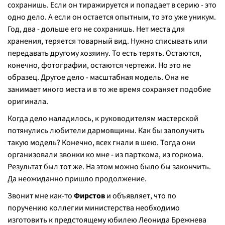
сохранишь. Если он тиражируется и попадает в серию - это
одно дело. А если он остается опытным, то это уже уникум.
Год, два - дольше его не сохранишь. Нет места для
хранения, теряется товарный вид. Нужно списывать или
передавать другому хозяину. То есть терять. Остаются,
конечно, фотографии, остаются чертежи. Но это не
образец. Другое дело - масштабная модель. Она не
занимает много места и в то же время сохраняет подобие
оригинала.
Когда дело наладилось, к руководителям мастерской
потянулись любители дармовщины. Как бы заполучить
такую модель? Конечно, всех гнали в шею. Тогда они
организовали звонки ко мне - из парткома, из горкома.
Результат был тот же. На этом можно было бы закончить.
Да неожиданно пришло продолжение.
Звонит мне как-то
Фирстов
и объявляет, что по
поручению коллегии министерства необходимо
изготовить к предстоящему юбилею Леонида Брежнева