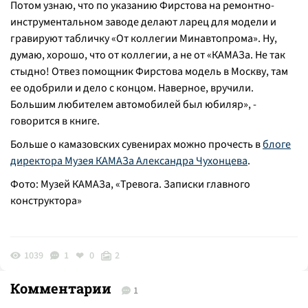
Потом узнаю, что по указанию Фирстова
на ремонтно-
инструментальном заводе делают ларец для модели и
гравируют табличку «От коллегии Минавтопрома». Ну,
думаю, хорошо, что от коллегии, а не от «КАМАЗа. Не так
стыдно! Отвез помощник Фирстова модель в Москву, там
ее одобрили и дело с концом. Наверное, вручили.
Большим любителем автомобилей был юбиляр
», -
говорится в книге.
Больше о камазовских сувенирах можно прочесть в
блоге
директора Музея КАМАЗа Александра Чухонцева
.
Фото: Музей КАМАЗа, «Тревога. Записки главного
конструктора»
1039
1
0
2
Комментарии
1