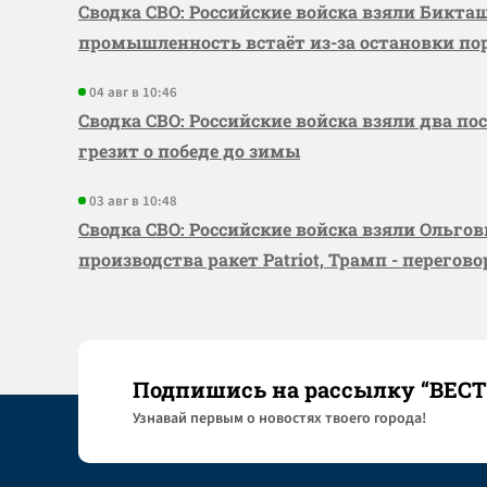
Сводка СВО: Российские войска взяли Бикта
промышленность встаёт из-за остановки по
04 авг в 10:46
Сводка СВО: Российские войска взяли два по
грезит о победе до зимы
03 авг в 10:48
Сводка СВО: Российские войска взяли Ольго
производства ракет Patriot, Трамп - перегов
Подпишись на рассылку “ВЕС
Узнaвай первым о новостях твоего города!