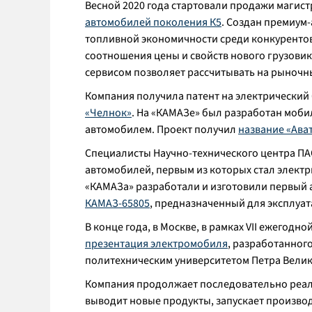
Весной 2020 года стартовали продажи магист
автомобилей поколения К5
. Создан премиум
топливной экономичности среди конкурентов
соотношения цены и свойств нового грузовик
сервисом позволяет рассчитывать на рыночны
Компания получила патент на электрический
«Челнок»
. На «КАМАЗе» был разработан моб
автомобилем. Проект получил
название «Ава
Специалисты Научно-технического центра ПА
автомобилей, первым из которых стал электр
«КАМАЗа» разработали и изготовили первый 
КАМАЗ-65805
, предназначенный для эксплуат
В конце года, в Москве, в рамках VII ежего
презентация электромобиля
, разработанног
политехническим университетом Петра Велик
Компания продолжает последовательно реа
выводит новые продукты, запускает произво