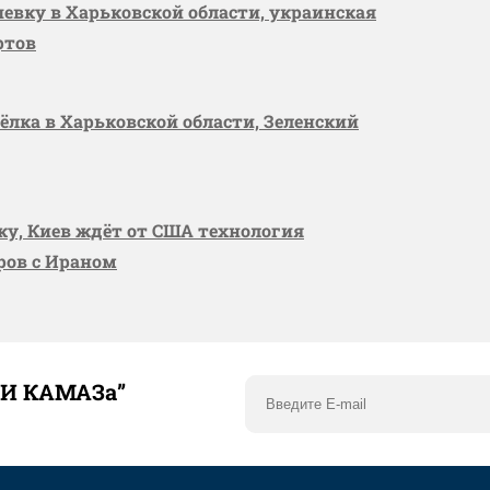
шевку в Харьковской области, украинская
ртов
сёлка в Харьковской области, Зеленский
вку, Киев ждёт от США технология
оров с Ираном
ТИ КАМАЗа”