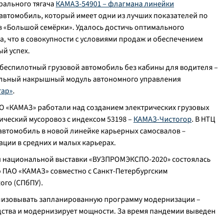
рального тягача
КАМАЗ-54901 – флагмана линейки
-автомобиль, который имеет одни из лучших показателей по
 «Большой семёрки». Удалось достичь оптимального
а, что в совокупности с условиями продаж и обеспечением
й успех.
 беспилотный грузовой автомобиль без кабины для водителя –
ильный накрышный модуль автономного управления
тар»
.
О «КАМАЗ» работали над созданием электрических грузовых
ический мусоровоз с индексом 53198 –
КАМАЗ-Чистогор
. В НТЦ
автомобиль в новой линейке карьерных самосвалов –
ации в средних и малых карьерах.
дной национальной выставки «ВУЗПРОМЭКСПО-2020» состоялась
о ПАО «КАМАЗ» совместно с Санкт-Петербургским
ого (СПбПУ).
лизовывать запланированную программу модернизации –
дства и модернизирует мощности. За время пандемии выведен