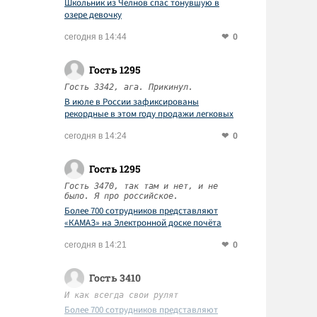
Школьник из Челнов спас тонувшую в
озере девочку
0
сегодня в 14:44
Гость 1295
Гость 3342, ага. Прикинул.
В июле в России зафиксированы
рекордные в этом году продажи легковых
автомобилей
0
сегодня в 14:24
Гость 1295
Гость 3470, так там и нет, и не
было. Я про российское.
Более 700 сотрудников представляют
«КАМАЗ» на Электронной доске почёта
Татарстана
0
сегодня в 14:21
Гость 3410
И как всегда свои рулят
Более 700 сотрудников представляют