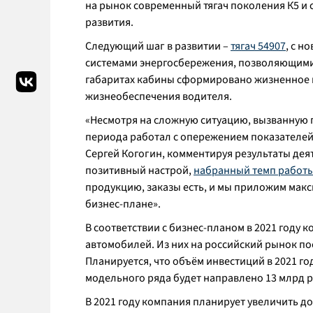
на рынок современный тягач поколения К5 и 
развития.
Следующий шаг в развитии –
тягач 54907
, с н
системами энергосбережения, позволяющими в
габаритах кабины сформировано жизненное 
жизнеобеспечения водителя.
«
Несмотря на сложную ситуацию, вызванную 
периода работал с опережением показателей
Сергей Когогин, комментируя результаты деят
позитивный настрой,
набранный темп работы 
продукцию, заказы есть, и мы приложим макс
бизнес-плане»
.
В соответствии с бизнес-планом в 2021 году 
автомобилей. Из них на российский рынок пос
Планируется, что объём инвестиций в 2021 год
модельного ряда будет направлено 13 млрд ру
В 2021 году компания планирует увеличить д