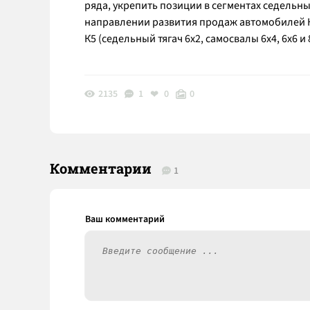
ряда, укрепить позиции в сегментах седельных
направлении развития продаж автомобилей К
К5 (седельный тягач 6х2, самосвалы 6х4, 6х6 
2135
1
0
0
Комментарии
1