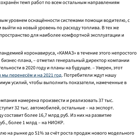
сохранён темп работ по всем остальным направлениям
овым уровнем оснащённости системами помощи водителю, с
ыйти на новый уровень по расходу топлива. В тех же
пространство для наиболее комфортной эксплуатации и
пандемией коронавируса, «КАМАЗ» в течение этого непростого
 бизнес-плана
, – отметил генеральный директор компании
ельности в 2020 году и планы на будущее. –
Уверен, этот
мы перенесём и на 2021 год
. Потребители ждут нашу
имум усилий, чтобы выполнить показатели, намеченные в
компания намерена произвести и реализовать 37 тыс.
тупит 32 тыс. автомобилей, остальные – на экспорт.
у составит более 16,7 млрд руб. Из них на развитие
б., более 1 млрд – на НИОКР.
олю на рынке до 51% за счёт роста продаж нового модельного