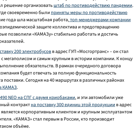
л решение организовать
штаб по противодействию пандемии
.
 где своевременно были
приняты меры по противодействию
ение года шла масштабная работа,
топ-менеджерами компании
оэпидемической защите коллектива и предотвращению
рые позволили «КАМАЗу» стабильно работать и достичь
оказателей.
ставку 200 электробусов
в адрес ГУП «Мосгортранс» – он стал
а с мегаполисом и самым крупным в истории компании. К концу
ыполнение обязательств. В рамках очередного договора
 компания будет отвечать за полную функциональность
та поставки. Сегодня на 40 маршрутах в различных районах
ов КАМАЗ
.
90 NEO на СПГ с двумя криобаками
, и эти автомобили уже
пный контракт
на поставку 300 единиц этой продукции
в адрес
 является корпоративным клиентом и крупным эксплуатантом
теля. «КАМАЗ» стал первым в России, кто производит
таком объёме.