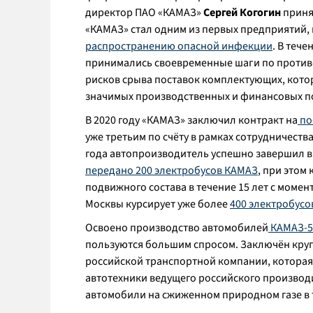
директор ПАО «КАМАЗ»
Сергей Когогин
приня
«КАМАЗ» стал одним из первых предприятий,
распространению опасной инфекции
. В теч
принимались своевременные шаги по против
рисков срыва поставок комплектующих, кото
значимых производственных и финансовых п
В 2020 году «КАМАЗ» заключил контракт на
по
уже третьим по счёту в рамках сотрудничеств
года автопроизводитель успешно завершил в
передано 200 электробусов КАМАЗ
, при этом
подвижного состава в течение 15 лет с момен
Москвы курсирует уже более
400 электробус
Освоено производство автомобилей
КАМАЗ-54
пользуются большим спросом. Заключён кру
российской транспортной компании, которая
автотехники ведущего российского производи
автомобили на сжиженном природном газе в 