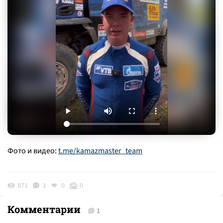
Фото и видео:
t.me/kamazmaster_team
871
1
0
0
Комментарии
1