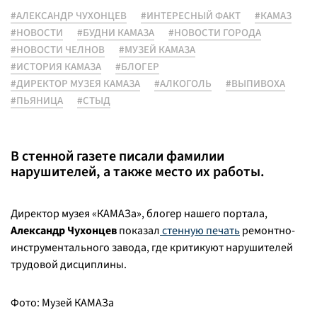
#АЛЕКСАНДР ЧУХОНЦЕВ
#ИНТЕРЕСНЫЙ ФАКТ
#КАМАЗ
#НОВОСТИ
#БУДНИ КАМАЗА
#НОВОСТИ ГОРОДА
#НОВОСТИ ЧЕЛНОВ
#МУЗЕЙ КАМАЗА
#ИСТОРИЯ КАМАЗА
#БЛОГЕР
#ДИРЕКТОР МУЗЕЯ КАМАЗА
#АЛКОГОЛЬ
#ВЫПИВОХА
#ПЬЯНИЦА
#СТЫД
В стенной газете писали фамилии
нарушителей, а также место их работы.
Директор музея «КАМАЗа», блогер нашего портала,
Александр Чухонцев
показал
стенную печать
ремонтно-
инструментального завода, где критикуют нарушителей
трудовой дисциплины.
Фото: Музей КАМАЗа