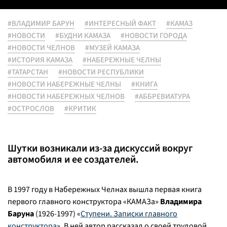
#ВЛАДИМИР БАРУН
#ИНТЕРЕСНЫЙ ФАКТ
#КАМАЗ
#НОВОСТИ
#БУДНИ КАМАЗА
#НОВОСТИ ГОРОДА
#НОВОСТИ ЧЕЛНОВ
#МУЗЕЙ КАМАЗА
#ИСТОРИЯ КАМАЗА
#НАБЕРЕЖНЫЕ ЧЕЛНЫ
#ТАТАРСТАН
#НОВОСТИ РЕСПУБЛИКИ
#НОВОСТИ НАБЕРЕЖНЫЕ ЧЕЛНЫ
#КНИГА
#НОВОСТИ НАБЕРЕЖНЫХ ЧЕЛНОВ
#АББРЕВИАТУРА
#ОСТРОСЛОВ
#КРИТИК
Шутки возникали из-за дискуссий вокруг
автомобиля и ее создателей.
В 1997 году в Набережных Челнах вышла первая книга
первого главного конструктора «КАМАЗа»
Владимира
Баруна
(1926-1997) «
Ступени. Записки главного
конструктора
». В ней автор рассказал о своей трудовой