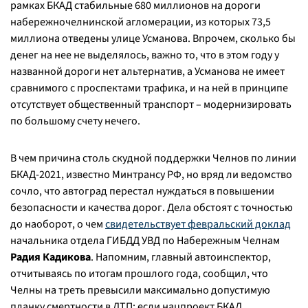
рамках БКАД стабильные 680 миллионов на дороги
набережночелнинской агломерации, из которых 73,5
миллиона отведены улице Усманова. Впрочем, сколько бы
денег на нее не выделялось, важно то, что в этом году у
названной дороги нет альтернатив, а Усманова не имеет
сравнимого с проспектами трафика, и на ней в принципе
отсутствует общественный транспорт – модернизировать
по большому счету нечего.
В чем причина столь скудной поддержки Челнов по линии
БКАД-2021, известно Минтрансу РФ, но вряд ли ведомство
сочло, что автоград перестал нуждаться в повышении
безопасности и качества дорог. Дела обстоят с точностью
до наоборот, о чем
свидетельствует февральский доклад
начальника отдела ГИБДД УВД по Набережным Челнам
Радия Кадикова
. Напомним, главный автоинспектор,
отчитываясь по итогам прошлого года, сообщил, что
Челны на треть превысили максимально допустимую
планку смертности в ДТП: если нацпроект БКАД