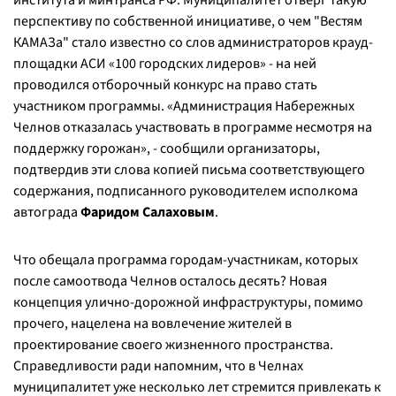
института и минтранса РФ. Муниципалитет отверг такую
перспективу по собственной инициативе, о чем "Вестям
КАМАЗа" стало известно со слов администраторов крауд-
площадки АСИ «100 городских лидеров» - на ней
проводился отборочный конкурс на право стать
участником программы. «Администрация Набережных
Челнов отказалась участвовать в программе несмотря на
поддержку горожан», - сообщили организаторы,
подтвердив эти слова копией письма соответствующего
содержания, подписанного руководителем исполкома
автограда
Фаридом Салаховым
.
Что обещала программа городам-участникам, которых
после самоотвода Челнов осталось десять? Новая
концепция улично-дорожной инфраструктуры, помимо
прочего, нацелена на вовлечение жителей в
проектирование своего жизненного пространства.
Справедливости ради напомним, что в Челнах
муниципалитет уже несколько лет стремится привлекать к