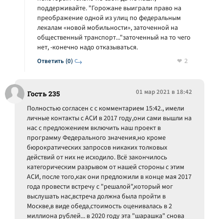
поддерживайте. "Горожане выиграли право на
преображение одной из улиц по федеральным
лекалам «новой мобильности», заточенной на
общественный транспорт..."заточенный на то чего
нет, -конечно надо отказываться.
2
Ответить (0)
01 мар 2021 в 18:42
Гость 235
Полностью согласен с с комментарием 15:42., имели
личные контакты с АСИ в 2017 году,они сами вышли на
нас с предложением включить наш проект в
программу Федерального значения,но кроме
бюрократических запросов никаких толковых
действий от них не исходило. Всё закончилось
категорическим разрывом от нашей стороны с этим
АСИ, после того,как они предложили в конце мая 2017
года провести встречу с "решалой",который мог
выслушать нас,встреча должна была пройти в
Москве,в виде обеда,стоимость оценивалась в 2
миллиона рублей... в 2020 году эта "шарашка" снова