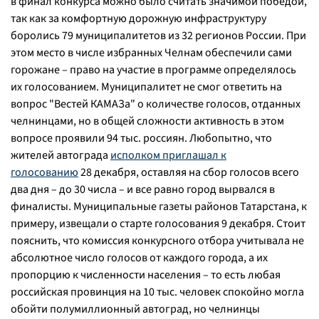
в финал конкурса можно было считать значимой победой,
так как за комфортную дорожную инфраструктуру
боролись 79 муниципалитетов из 32 регионов России. При
этом место в числе избранных Челнам обеспечили сами
горожане – право на участие в программе определялось
их голосованием. Муниципалитет не смог ответить на
вопрос "Вестей КАМАЗа" о количестве голосов, отданных
челнинцами, но в общей сложности активность в этом
вопросе проявили 94 тыс. россиян. Любопытно, что
жителей автограда
исполком приглашал к
голосованию
28 декабря, оставляя на сбор голосов всего
два дня – до 30 числа – и все равно город вырвался в
финалисты. Муниципальные газеты районов Татарстана, к
примеру, извещали о старте голосования 9 декабря. Стоит
пояснить, что комиссия конкурсного отбора учитывала не
абсолютное число голосов от каждого города, а их
пропорцию к численности населения – то есть любая
российская провинция на 10 тыс. человек спокойно могла
обойти полумиллионный автоград, но челнинцы