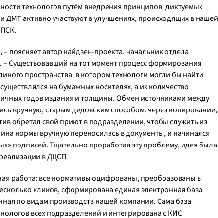
ости технологов путём внедрения принципов, диктуемых
оги ДМТ активно участвуют в улучшениях, происходящих в нашей
 ПСК.
, – поясняет автор кайдзен-проекта, начальник отдела
. – Существовавший на тот момент процесс формирования
единого пространства, в котором технологи могли бы найти
уществлялся на бумажных носителях, а их количество
зличных годов издания и толщины. Обмен источниками между
ись вручную, старым дедовским способом: через копирование,
ив обретал свой приют в подразделении, чтобы служить из
чина нормы вручную переносилась в документы, и начинался
ых» подписей. Тщательно проработав эту проблему, идея была
 реализации в ДЦСП
ная работа: все нормативы оцифрованы, преобразованы в
есколько кликов, сформирована единая электронная база
нная по видам производств нашей компании. Сама база
хнологов всех подразделений и интегрирована с КИС