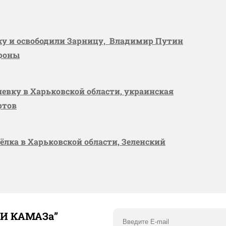
вку и освободили Зарницу, Владимир Путин
ороны
шевку в Харьковской области, украинская
ртов
сёлка в Харьковской области, Зеленский
ТИ КАМАЗа”