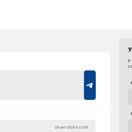
У
У
с
29 окт 2020 в 13:00