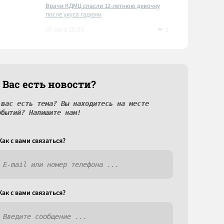
Врачи КДМЦ спасли 12-летнюю девочку
после укуса гадюки
1
07 авг в 15:05
 Вас есть новости?
 вас есть тема? Вы находитесь на месте
обытий? Напишите нам!
Как c вами связаться?
Как c вами связаться?