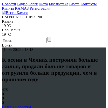
Новости
Видео
Блоги
Фото
Библиотека
Газета
Контакты
Купить КАМАЗ
Регистрация
USD
80.9293
EUR
93.1901
Казань
19 °C
Наб.Челны
19 °C
Войти
11 окт 2022 в 13:18
К осени в Челнах построили больше
жилья, продали больше товаров и
отгрузили больше продукции, чем в
прошлом году
428
0
0
0
Назад к новостям