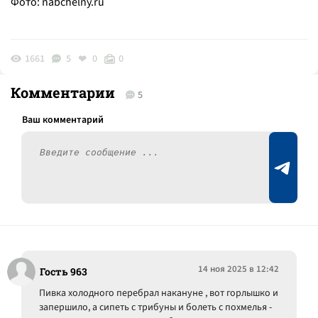
Фото:
nabchelny.ru
1661
5
0
0
Комментарии
5
14 ноя 2025 в 12:42
Гость 963
Пивка холодного перебрал накануне , вот горлышко и
запершило, а сипеть с трибуны и болеть с похмелья -