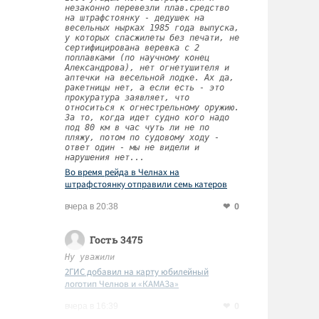
незаконно перевезли плав.средство
на штрафстоянку - дедушек на
весельных нырках 1985 года выпуска,
у которых спасжилеты без печати, не
сертифицирована веревка с 2
поплавками (по научному конец
Александрова), нет огнетушителя и
аптечки на весельной лодке. Ах да,
ракетницы нет, а если есть - это
прокуратура заявляет, что
относиться к огнестрельному оружию.
За то, когда идет судно кого надо
под 80 км в час чуть ли не по
пляжу, потом по судовому ходу -
ответ один - мы не видели и
нарушения нет...
Во время рейда в Челнах на
штрафстоянку отправили семь катеров
0
вчера в 20:38
Гость 3475
Ну уважили
2ГИС добавил на карту юбилейный
логотип Челнов и «КАМАЗа»
0
вчера в 16:39