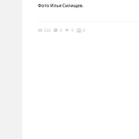
Фото Илья Силищев.
218
0
0
0