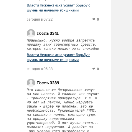
Власти Нижнекамска усилят борьбу с
шумными ночными гонщиками
0
сегодня в 07:22
Гость 3341
Правильно, нужно вообще запретить
продажу этих транспортных средств,
которые только мешают жить спокойно
Власти Нижнекамска усилят борьбу с
шумными ночными гонщиками
0
сегодня в 06:38
Гость 3289
Это сколько же бездельников живут
на мои налоги. И главное как звучит
- транспортная прокуратура, т.е. в
40 лет на пенсию, можно нарушать
закон - штраф не положен, это же
необходимость. Руководителей ГИМС,
на сколько я помню, ежегодно судят
за продажу водительских
удостоверений. И вот кучка этого...
выявляет нарушения. А давайте на
100% угадаю кого оштрафовали и