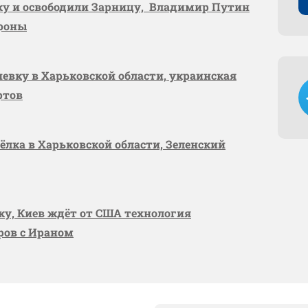
вку и освободили Зарницу, Владимир Путин
ороны
шевку в Харьковской области, украинская
ртов
сёлка в Харьковской области, Зеленский
вку, Киев ждёт от США технология
оров с Ираном